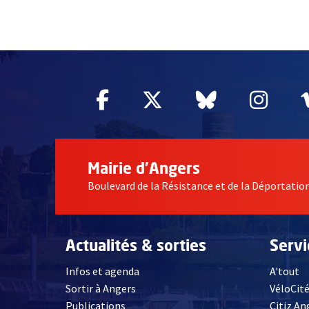
2632
Facebook
, Ouvre une nouvelle fe
Twitter
, Ouvre une nouv
Bluesky
, Ouvre un
Inst
, Ou
Mairie d'Angers
Boulevard de la Résistance et de la Déportati
Actualités & sorties
Serv
Infos et agenda
A'tout
Sortir à Angers
VéloCit
Publications
Citiz An