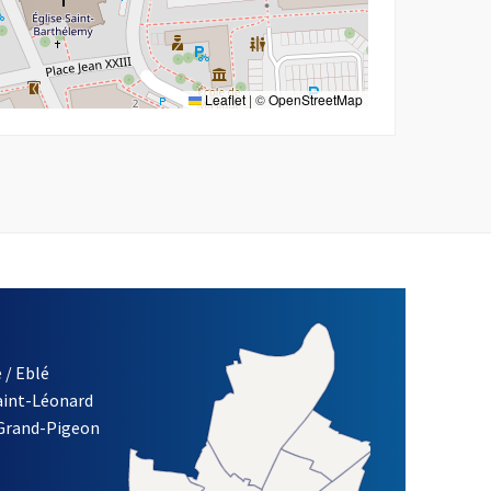
Leaflet
|
©
OpenStreetMap
 / Eblé
Saint-Léonard
 Grand-Pigeon
ETTRE D'INFORMATION DE LA VILLE D'ANGERS