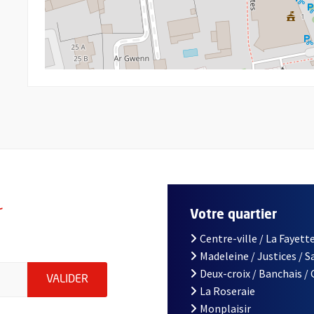
r
Votre quartier
Centre-ville / La Fayette
Madeleine / Justices / 
le d'Angers, indiquez votre email (champ obligatoire)
Deux-croix / Banchais /
ENVOYER MA DEMANDE D'INSCRIPTION À LA L
VALIDER
La Roseraie
Monplaisir