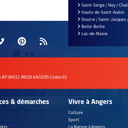
Saint-Serge / Ney / Cha
Hauts-de-Saint-Aubin
Doutre / Saint-Jacques 
Belle-Beille
Lac-de-Maine
nêtre
elle fenêtre
e nouvelle fenêtre
agram
vre une nouvelle fenêtre
Vimeo
, Ouvre une nouvelle fenêtre
Pinterest
, Ouvre une nouvelle fenêtre
Flux RSS
on BP 80011 49020 ANGERS Cedex 02
ices & démarches
Vivre à Angers
Culture
é
Sport
, Ouvre une nouvelle fenêtre
gers
La Nature à Angers