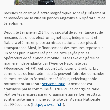
mesures de champs électromagnétiques sont régulièrement
demandées par la Ville ou par des Angevins aux opérateurs de
téléphonie.
Depuis le 1er janvier 2014, un dispositif de surveillance et de
mesures des ondes électromagnétiques, indépendant et
fiable, a été mis en place au niveau national pour plus de
transparence. Ainsi, le financement des mesures repose sur
un fonds public alimenté par une taxe payée par les
opérateurs de téléphonie mobile. Cette taxe est gérée de
manière indépendante par l'Agence Nationale des
FRéquences (ANFR), qui est un établissement public. Les
communes ou leurs administrés peuvent faire des demandes
de mesures via un formulaire spécifique, téléchargeable
, Ouvre une nouvelle fenêt
notamment sur le site
service public
. La demande est
transmise par la commune à l'ANFR qui se charge de faire
réaliser les mesures par un organisme agréé. Les résultats
sont ensuite mis en ligne sur le site de l'Agence Nationale
, Ouvre une nouvelle fenêtre
des FRéquences (
http://www.anfr.fr
).