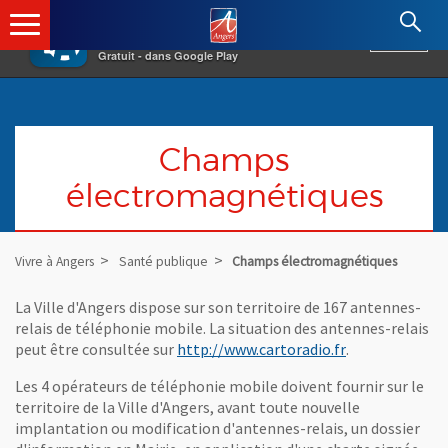
×
Angers.fr : Retour à l'accueil
AF
Vivre à Angers
VOIR
Ville d'Angers
Gratuit - dans Google Play
Champs
électromagnétiques
Vivre à Angers
Santé publique
Champs électromagnétiques
La Ville d'Angers dispose sur son territoire de 167 antennes-
relais de téléphonie mobile. La situation des antennes-relais
, Ouvre une nou
peut être consultée sur
http://www.cartoradio.fr
.
Les 4 opérateurs de téléphonie mobile doivent fournir sur le
territoire de la Ville d'Angers, avant toute nouvelle
implantation ou modification d'antennes-relais, un dossier