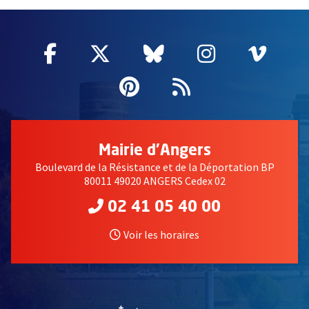
56405
Facebook
, Ouvre une nouvelle fenêtre
Twitter
, Ouvre une nouvelle fe
Bluesky
, Ouvre une nouv
Instagram
, Ouvre un
Vime
, Ouv
Pinterest
, Ouvre une nouvell
Flux RSS
Mairie d'Angers
Boulevard de la Résistance et de la Déportation BP
80011 49020 ANGERS Cedex 02
02 41 05 40 00
Voir les horaires