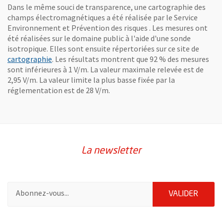
Dans le même souci de transparence, une cartographie des
champs électromagnétiques a été réalisée par le Service
Environnement et Prévention des risques . Les mesures ont
été réalisées sur le domaine public à l'aide d'une sonde
isotropique. Elles sont ensuite répertoriées sur ce site de
, Ouvre une nouvelle fenêtre
cartographie
. Les résultats montrent que 92 % des mesures
sont inférieures à 1 V/m. La valeur maximale relevée est de
2,95 V/m. La valeur limite la plus basse fixée par la
réglementation est de 28 V/m.
La newsletter
Pour vous inscrire à la lettre d'information de la ville d'Angers
ENVOY
VALIDER