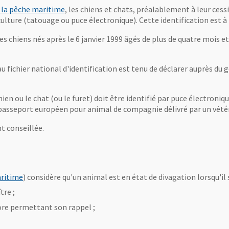
, Ouvre une nouvelle fenêtre
de la pêche maritime
, les chiens et chats, préalablement à leur cessi
culture (tatouage ou puce électronique). Cette identification est à
es chiens nés après le 6 janvier 1999 âgés de plus de quatre mois et
u fichier national d'identification est tenu de déclarer auprès du 
en ou le chat (ou le furet) doit être identifié par puce électroni
n passeport européen pour animal de compagnie délivré par un vétér
t conseillée.
, Ouvre une nouvelle fenêtre
aritime
) considère qu'un animal est en état de divagation lorsqu'il 
tre ;
ore permettant son rappel ;