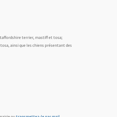
ffordshire terrier, mastiff et tosa;
 tosa, ainsi que les chiens présentant des
 fenêtre
, Ouvre une nouvelle fenêtre
mairie ou
transmettez-le par mail
.