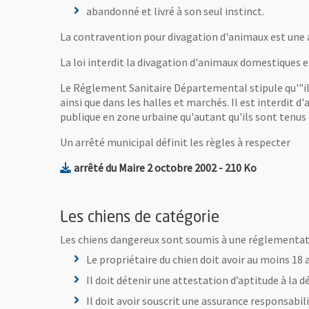
abandonné et livré à son seul instinct.
La contravention pour divagation d'animaux est une
La loi interdit la divagation d'animaux domestiques e
Le Réglement Sanitaire Départemental stipule qu'"il e
ainsi que dans les halles et marchés. Il est interdit d
publique en zone urbaine qu'autant qu'ils sont tenus e
Un arrêté municipal définit les règles à respecter
, Fichier au format 
, Ouvre une
arrêté du Maire 2 octobre 2002
- 210 Ko
Les chiens de catégorie
Les chiens dangereux sont soumis à une réglementat
Le propriétaire du chien doit avoir au moins 18 
Il doit détenir une attestation d’aptitude à la 
Il doit avoir souscrit une assurance responsabili