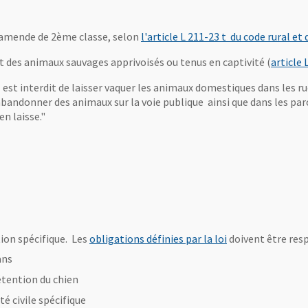
 amende de 2ème classe, selon
l'article L 211-23 t du code rural e
t des animaux sauvages apprivoisés ou tenus en captivité (
article 
st interdit de laisser vaquer les animaux domestiques dans les rues
'abandonner des animaux sur la voie publique ainsi que dans les parc
n laisse."
Pdf
 nouvelle fenêtre
, Ouvre une nouve
ion spécifique. Les
obligations définies par la loi
doivent être res
ans
détention du chien
té civile spécifique