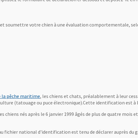
 format Pdf
re une nouvelle fenêtre
, Ouvre une nouvelle fenêtre
et soumettre votre chien à une évaluation comportementale, selon
format Pdf
re une nouvelle fenêtre
, Ouvre une nouvelle fenêtre
de la pêche maritime
, les chiens et chats, préalablement à leur cess
culture (tatouage ou puce électronique).Cette identification est à 
es chiens nés après le 6 janvier 1999 âgés de plus de quatre mois et
u fichier national d'identification est tenu de déclarer auprès du 