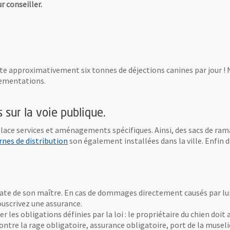
r conseiller.
nte approximativement six tonnes de déjections canines par jour ! 
lementations.
s sur la voie publique.
lace services et aménagements spécifiques. Ainsi, des sacs de ra
rnes de distribution
son également installées dans la ville. Enfin 
iate de son maître. En cas de dommages directement causés par lu
ouscrivez une assurance.
 les obligations définies par la loi : le propriétaire du chien doit 
ontre la rage obligatoire, assurance obligatoire, port de la museli