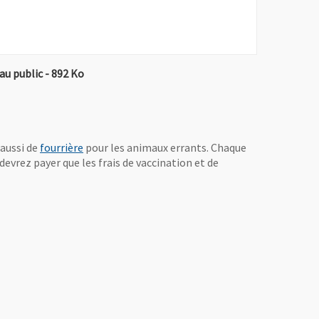
, Fichier au format Pdf
, Ouvre une nouvelle fenêtre
au public
- 892 Ko
, Ouvre une nouvelle fenêtre
aussi de
fourrière
pour les animaux errants. Chaque
devrez payer que les frais de vaccination et de