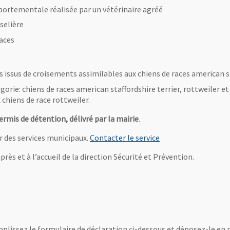
portementale réalisée par un vétérinaire agréé
selière
races
s issus de croisements assimilables aux chiens de races american sta
gorie: chiens de races american staffordshire terrier, rottweiler et
chiens de race rottweiler.
ermis de détention, délivré par la mairie
.
, Ouvre une nouvelle
er des services municipaux.
Contacter le service
rès et à l’accueil de la direction Sécurité et Prévention.
ormat Pdf
e une nouvelle fenêtre
plissez le formulaire de déclaration ci-dessous et déposez-le en 