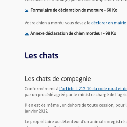
, Fichier au
, Ouv
Formulaire de déclaration de morsure
- 60 Ko
Votre chien a mordu: vous devez le
déclarer en mairie
, Fichier au 
, Ouv
Annexe déclaration de chien mordeur
- 98 Ko
Les chats
Les chats de compagnie
Conformément à
l'article L 212-10 du code rural et 
par un procédé agréé par le ministre chargé de l'agri
Il en est de même , en dehors de toute cession, pour l
janvier 2012.
Le propriétaire ou détenteur d'un animal enregistré a