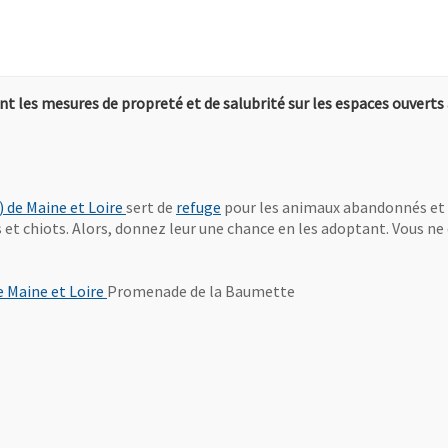
 les mesures de propreté et de salubrité sur les espaces ouverts 
, Ouvre une nouvelle fenêtre
, Ouvre une nouvelle fenêtre
 de Maine et Loire
sert de
refuge
pour les animaux abandonnés et 
 et chiots. Alors, donnez leur une chance en les adoptant. Vous ne 
, Ouvre une nouvelle fenêtre
 Maine et Loire
Promenade de la Baumette