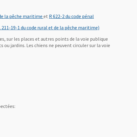
, Ouvre une nouvelle fenêtre
, Ouvre une nouvelle
t de la pêche maritime
et
R 622-2 du code pénal
, Ouvre une nouvel
L 211-19-1 du code rural et de la pêche maritime)
, sur les places et autres points de la voie publique
s ou jardins. Les chiens ne peuvent circuler sur la voie
lle fenêtre
pectées: