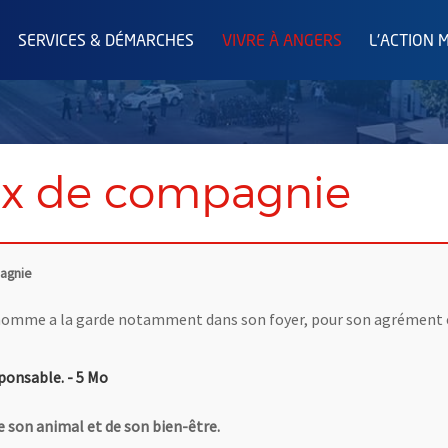
SERVICES & DÉMARCHES
VIVRE À ANGERS
L'ACTION 
ux de compagnie
agnie
omme a la garde notamment dans son foyer, pour son agrément et
, Fichier au format Pdf
, Ouvre une nouvelle fenêtre
sponsable.
- 5 Mo
e son animal et de son bien-être.