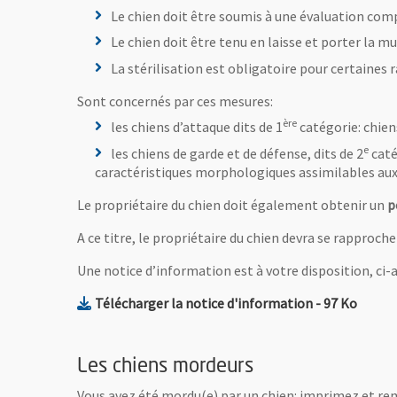
Le chien doit être soumis à une évaluation com
Le chien doit être tenu en laisse et porter la mu
La stérilisation est obligatoire pour certaines 
Sont concernés par ces mesures:
ère
les chiens d’attaque dits de 1
catégorie: chien
e
les chiens de garde et de défense, dits de 2
caté
caractéristiques morphologiques assimilables aux 
Le propriétaire du chien doit également obtenir un
p
A ce titre, le propriétaire du chien devra se rapproch
Une notice d’information est à votre disposition, ci-ap
, Fichier au f
, Ouvr
Télécharger la notice d'information
- 97 Ko
Les chiens mordeurs
Vous avez été mordu(e) par un chien: imprimez et rem