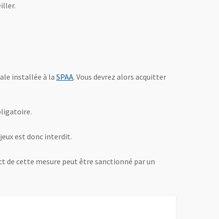
ller.
, Ouvre une nouvelle fenêtre
ale installée à la
SPAA
. Vous devrez alors acquitter
ligatoire.
 jeux est donc interdit.
ect de cette mesure peut être sanctionné par un