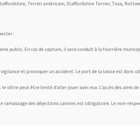
affordshire, Terrier américain, Staffordshire Terrier, Tosa, Rottwei
pecter :
ine public. En cas de capture, il sera conduit à la fourrière municip
gilance et provoquer un accident. Le port de la laisse est donc ob
le vôtre peut être tenté d’aller jouer avec eux. L’accès des aires de
s
, le ramassage des déjections canines est obligatoire. Le non-resp