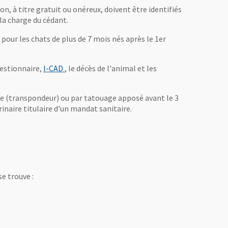
on, à titre gratuit ou onéreux, doivent être identifiés
 la charge du cédant.
 pour les chats de plus de 7 mois nés après le 1er
, Ouvre une nouvelle fenêtre
gestionnaire,
I-CAD
, le décès de l'animal et les
que (transpondeur) ou par tatouage apposé avant le 3
inaire titulaire d'un mandat sanitaire.
se trouve :