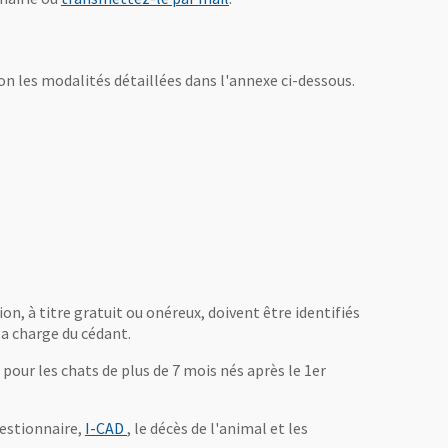
 les modalités détaillées dans l'annexe ci-dessous.
ion, à titre gratuit ou onéreux, doivent être identifiés
la charge du cédant.
 pour les chats de plus de 7 mois nés après le 1er
, Ouvre une nouvelle fenêtre
gestionnaire,
I-CAD
, le décès de l'animal et les