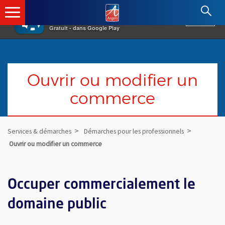
×
Angers.fr : Retour à l'accueil
AF
Vivre à Angers
VOIR
Ville d'Angers
Gratuit - dans Google Play
Ouvrir ou modifier un
commerce
Services & démarches
Démarches pour les professionnels
Ouvrir ou modifier un commerce
Occuper commercialement le
domaine public