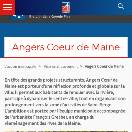
×
Angers.fr : Retour à l'accueil
AF
Vivre à Angers
VOIR
Ville d'Angers
Gratuit - dans Google Play
Angers Coeur de Maine
L'action municipale
Ville en mouvement
Angers Coeur de Maine
En tête des grands projets structurants, Angers Cœur de
Maine est porteur d'une réflexion profonde et globale sur la
ville. Il permet aux habitants de renouer avec la rivière,
participe à dynamiser le centre-ville, tout en organisant son
prolongement vers la zone d'activités de Saint-Serge.
L’ambition est portée par l'équipe municipale accompagnée
de l'urbaniste François Grether, en charge du
réaménagement des rives de la Maine.