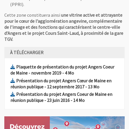
(PPRI).
Cette zone constituera ainsi
une vitrine active et attrayante
pour le cœur de l’agglomération angevine, complémentaire
de l’image et des fonctions qui caractérisent le centre-ville
d’Angers et le projet Cours Saint-Laud, à proximité de la gare
TGV.
À TÉLÉCHARGER
Plaquette de présentation du projet Angers Coeur
, Fichier au format Pdf
, Ouvre une nouvelle fenêtre
de Maine - novembre 2019
- 4 Mo
Présentation du projet Angers Cœur de Maine en
, Fichier au format Pdf
, Ouvre une nou
réunion publique - 12 septembre 2017
- 13 Mo
Présentation du projet Angers Coeur de Maine en
, Fichier au format Pdf
, Ouvre une nouvelle f
réunion publique - 23 juin 2016
- 14 Mo