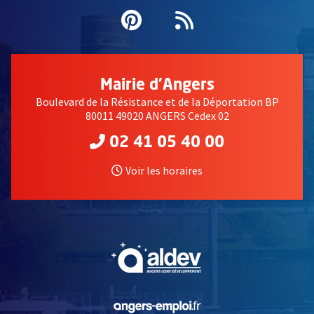
Pinterest
, Ouvre une nouvell
Flux RSS
Mairie d'Angers
Boulevard de la Résistance et de la Déportation BP
80011 49020 ANGERS Cedex 02
02 41 05 40 00
Voir les horaires
, Ouvre une nouvelle fe
, Ouvre une nouvelle fe