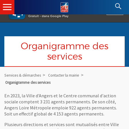
×
Angers.fr : Retour à l'accueil
AF
Vivre à Angers
VOIR
Ville d'Angers
Gratuit - dans Google Play
Organigramme des
services
Services & démarches
Contacter la mairie
Organigramme des services
En 2023, la Ville d'Angers et le Centre communal d'action
sociale comptent 3 231 agents permanents. De son côté,
Angers Loire Métropole emploie 922 agents permanents.
Soit un effectif global de 4 153 agents permanents.
Plusieurs directions et services sont mutualisés entre Ville