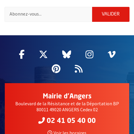
Pour vous inscrire à la lettre d'information de la ville d'Angers
ENVOY
VALIDER
63250
Facebook
, Ouvre une nouvelle fenêtre
Twitter
, Ouvre une nouvelle fe
Bluesky
, Ouvre une nouv
Instagram
, Ouvre un
Vime
, Ouv
Pinterest
, Ouvre une nouvell
Flux RSS
Mairie d'Angers
Boulevard de la Résistance et de la Déportation BP
80011 49020 ANGERS Cedex 02
02 41 05 40 00
Voir les horaires