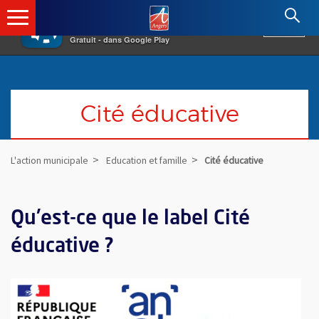
×
Angers.fr : Retour à l'accueil
AF
Vivre à Angers
VOIR
Ville d'Angers
Gratuit - dans Google Play
Cité éducative
L'action municipale
Education et famille
Cité éducative
Qu'est-ce que le label Cité
éducative ?