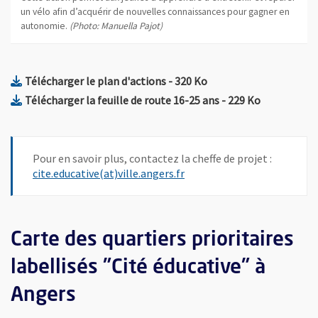
un vélo afin d’acquérir de nouvelles connaissances pour gagner en
autonomie.
(Photo: Manuella Pajot)
, Fichier au format Pdf
, Ouvre une nouvelle f
Télécharger le plan d'actions
- 320 Ko
, Fichier au format P
, Ouvre une
Télécharger la feuille de route 16-25 ans
- 229 Ko
Pour en savoir plus, contactez la cheffe de projet :
, Ouvre une nouvelle fenêtr
cite.educative(at)ville.angers.fr
Carte des quartiers prioritaires
labellisés "Cité éducative" à
Angers