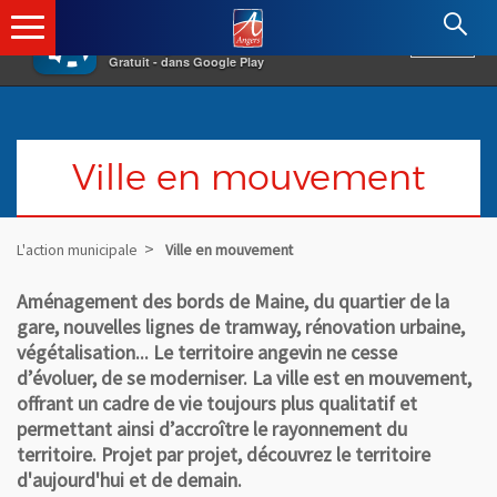
×
Angers.fr : Retour à l'accueil
AF
Vivre à Angers
VOIR
Ville d'Angers
Gratuit - dans Google Play
Ville en mouvement
L'action municipale
Ville en mouvement
Aménagement des bords de Maine, du quartier de la
gare, nouvelles lignes de tramway, rénovation urbaine,
végétalisation... Le territoire angevin ne cesse
d’évoluer, de se moderniser. La ville est en mouvement,
offrant un cadre de vie toujours plus qualitatif et
permettant ainsi d’accroître le rayonnement du
territoire. Projet par projet, découvrez le territoire
d'aujourd'hui et de demain.