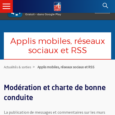
×
Angers.fr : Retour à l'accueil
AF
Vivre à Angers
VOIR
Ville d'Angers
Gratuit - dans Google Play
Applis mobiles, réseaux
sociaux et RSS
Actualités & sorties
Applis mobiles, réseaux sociaux et RSS
Modération et charte de bonne
conduite
La publication de messages et commentaires sur les murs