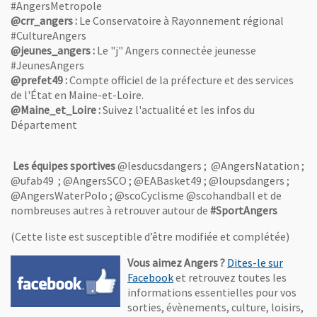
#AngersMetropole
@crr_angers :
Le Conservatoire à Rayonnement régional
#CultureAngers
@jeunes_angers :
Le "j" Angers connectée jeunesse
#JeunesAngers
@prefet49 :
Compte officiel de la préfecture et des services
de l'État en Maine-et-Loire.
@Maine_et_Loire :
Suivez l'actualité et les infos du
Département
Les équipes sportives
@lesducsdangers ; @AngersNatation ;
@ufab49 ; @AngersSCO ; @EABasket49 ; @loupsdangers ;
@AngersWaterPolo ; @scoCyclisme @scohandball et de
nombreuses autres à retrouver autour de
#SportAngers
(Cette liste est susceptible d’être modifiée et complétée)
Vous aimez Angers
?
Dites-le sur
, Ouvre une nouvelle fenêtre
Facebook
et retrouvez toutes les
informations essentielles pour vos
sorties, évènements, culture, loisirs,