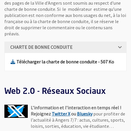
des pages de la Ville d'Angers sont soumis au respect d'une
charte de bonne conduite. Si le modérateur estime qu’une
publication est non conforme aux bons usages du net, à la loi
française ou à la charte de bonne conduite, il se réserve le
droit de supprimer le commentaire ou le contenu sans
préavis.
CHARTE DE BONNE CONDUITE
, Fichier au form
, Ouvre 
Télécharger la charte de bonne conduite
- 507 Ko
Web 2.0 - Réseaux Sociaux
L’information et l’interaction en temps réel !
, Ouvre une nouvelle fenêtre
, Ouvre une nouvell
Rejoignez
Twitter X
ou
Bluesky
pour profiter de
l’actualité à Angers 7/7 : actus, cultures, sports,
loisirs, sorties, éducation, vie étudiante…