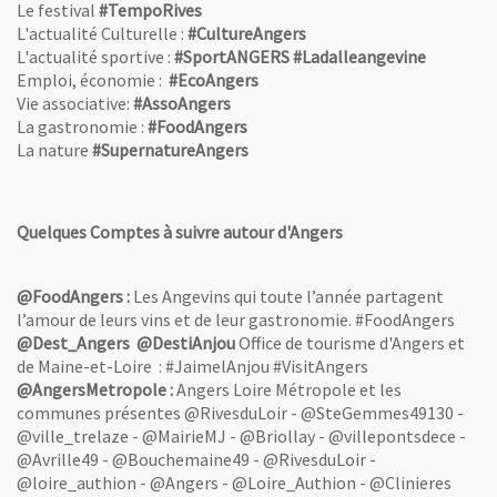
Le festival
#TempoRives
L'actualité Culturelle :
#CultureAngers
L'actualité sportive :
#SportANGERS #Ladalleangevine
Emploi, économie :
#EcoAngers
Vie associative:
#AssoAngers
La gastronomie :
#FoodAngers
La nature
#SupernatureAngers
Quelques Comptes à suivre autour d'Angers
@FoodAngers :
Les Angevins qui toute l’année partagent
l’amour de leurs vins et de leur gastronomie. #FoodAngers
@Dest_Angers
@DestiAnjou
Office de tourisme d'Angers et
de Maine-et-Loire : #JaimelAnjou #VisitAngers
@AngersMetropole :
Angers Loire Métropole et les
communes présentes @RivesduLoir - @SteGemmes49130 -
@ville_trelaze - @MairieMJ - @Briollay - @villepontsdece -
@Avrille49 - @Bouchemaine49 - @RivesduLoir -
@loire_authion - @Angers - @Loire_Authion - @Clinieres