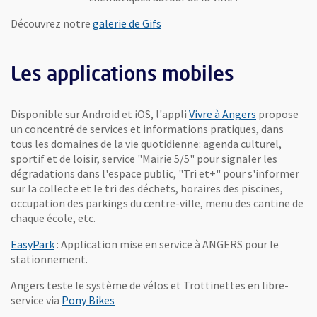
, Ouvre une nouvelle fenêtre
Découvrez notre
galerie de Gifs
Les applications mobiles
Disponible sur Android et iOS, l'appli
Vivre à Angers
propose
un concentré de services et informations pratiques, dans
tous les domaines de la vie quotidienne: agenda culturel,
sportif et de loisir, service "Mairie 5/5" pour signaler les
dégradations dans l'espace public, "Tri et+" pour s'informer
sur la collecte et le tri des déchets, horaires des piscines,
occupation des parkings du centre-ville, menu des cantine de
chaque école, etc.
, Ouvre une nouvelle fenêtre
EasyPark
: Application mise en service à ANGERS pour le
stationnement.
Angers teste le système de vélos et Trottinettes en libre-
, Ouvre une nouvelle fenêtre
service via
Pony Bikes