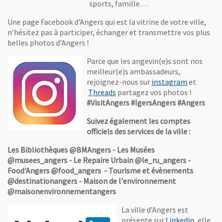
sports, famille…
Une page Facebook d’Angers qui est la vitrine de votre ville,
n’hésitez pas à participer, échanger et transmettre vos plus
belles photos d’Angers !
Parce que les angevin(e)s sont nos
meilleur(e)s ambassadeurs,
, Ouvre un
rejoignez-nous sur
instagram
et
, Ouvre une nouvelle fenêtre
Threads
partagez vos photos !
#VisitAngers #IgersAngers #Angers
Suivez également les comptes
officiels des services de la ville :
Les Bibliothèques @BMAngers - Les Musées
@musees_angers - Le Repaire Urbain @le_ru_angers -
Food'Angers @food_angers - Tourisme et évènements
@destinationangers - Maison de l'environnement
@maisonenvironnementangers
La ville d’Angers est
, Ouvre 
présente sur
Linkedin
, elle