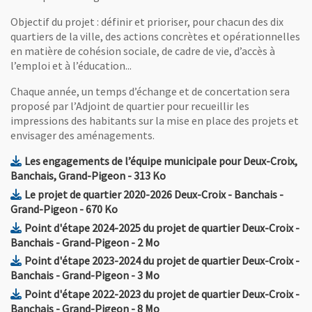
Objectif du projet : définir et prioriser, pour chacun des dix
quartiers de la ville, des actions concrètes et opérationnelles
en matière de cohésion sociale, de cadre de vie, d’accès à
l’emploi et à l’éducation...
Chaque année, un temps d’échange et de concertation sera
proposé par l’Adjoint de quartier pour recueillir les
impressions des habitants sur la mise en place des projets et
envisager des aménagements.
Les engagements de l’équipe municipale pour Deux-Croix,
, Fichier au format Pdf
, Ouvre une nouvelle fenêtre
Banchais, Grand-Pigeon
- 313 Ko
Le projet de quartier 2020-2026 Deux-Croix - Banchais -
, Fichier au format Pdf
, Ouvre une nouvelle fenêtre
Grand-Pigeon
- 670 Ko
Point d'étape 2024-2025 du projet de quartier Deux-Croix -
, Fichier au format Pdf
, Ouvre une nouvelle fenêtre
Banchais - Grand-Pigeon
- 2 Mo
Point d'étape 2023-2024 du projet de quartier Deux-Croix -
, Fichier au format Pdf
, Ouvre une nouvelle fenêtre
Banchais - Grand-Pigeon
- 3 Mo
Point d'étape 2022-2023 du projet de quartier Deux-Croix -
, Fichier au format Pdf
, Ouvre une nouvelle fenêtre
Banchais - Grand-Pigeon
- 8 Mo