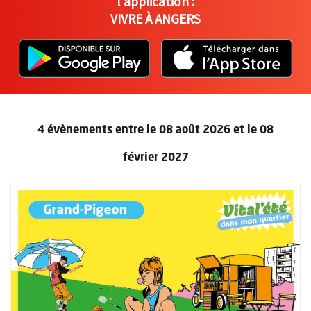
l'application :
VIVRE À ANGERS
L'application "Vivre à Angers" - D
, Ouvre une nouvelle fenêtre
L'ap
, Ou
4 évènements entre le 08 août 2026 et le 08
février 2027
Retour au formulaire de recherc
Plus d'information sur l'évènement : Le Sport Truck à Savary