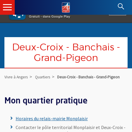
×
Angers.fr : Retour à l'accueil
AF
Vivre à Angers
VOIR
Ville d'Angers
Gratuit - dans Google Play
Deux-Croix - Banchais -
Grand-Pigeon
Vivre à Angers
Quartiers
Deux-Croix - Banchais - Grand-Pigeon
Mon quartier pratique
Horaires du relais-mairie Monplaisir
Contacter le pôle territorial Monplaisir et Deux-Croix -