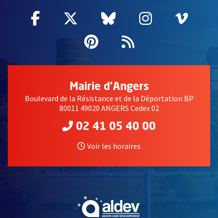
Facebook
, Ouvre une nouvelle fenêtre
Twitter
, Ouvre une nouvelle fe
Bluesky
, Ouvre une nouv
Instagram
, Ouvre un
Vime
, Ouv
Pinterest
, Ouvre une nouvell
Flux RSS
Mairie d'Angers
Boulevard de la Résistance et de la Déportation BP
80011 49020 ANGERS Cedex 02
02 41 05 40 00
Voir les horaires
, Ouvre une nouvelle fe