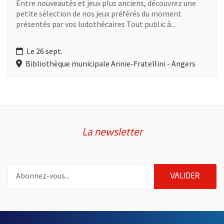
Entre nouveautés et jeux plus anciens, découvrez une
petite sélection de nos jeux préférés du moment
présentés par vos ludothécaires Tout public à...
Le 26 sept.
Bibliothèque municipale Annie-Fratellini - Angers
Retour au formulaire de recherche des évènements
La newsletter
Pour vous inscrire à la lettre d'information de la ville d'Angers
ENVOY
VALIDER
57659