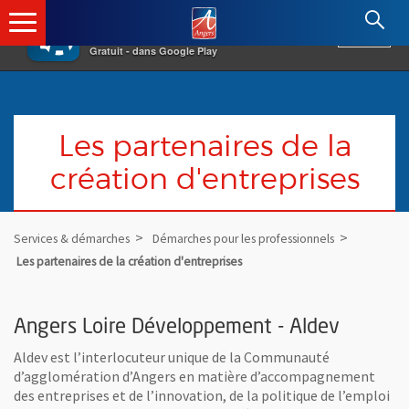
×
Angers.fr : Retour à l'accueil
AF
Vivre à Angers
VOIR
Ville d'Angers
Gratuit - dans Google Play
Les partenaires de la
création d'entreprises
Services & démarches
Démarches pour les professionnels
Les partenaires de la création d'entreprises
Angers Loire Développement - Aldev
Aldev est l’interlocuteur unique de la Communauté
d’agglomération d’Angers en matière d’accompagnement
des entreprises et de l’innovation, de la politique de l’emploi