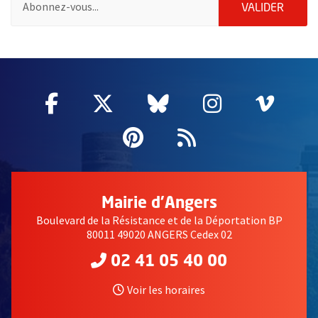
ENVOY
VALIDER
55713
Facebook
, Ouvre une nouvelle fenêtre
Twitter
, Ouvre une nouvelle fe
Bluesky
, Ouvre une nouv
Instagram
, Ouvre un
Vime
, Ouv
Pinterest
, Ouvre une nouvell
Flux RSS
Mairie d'Angers
Boulevard de la Résistance et de la Déportation BP
80011 49020 ANGERS Cedex 02
02 41 05 40 00
Voir les horaires