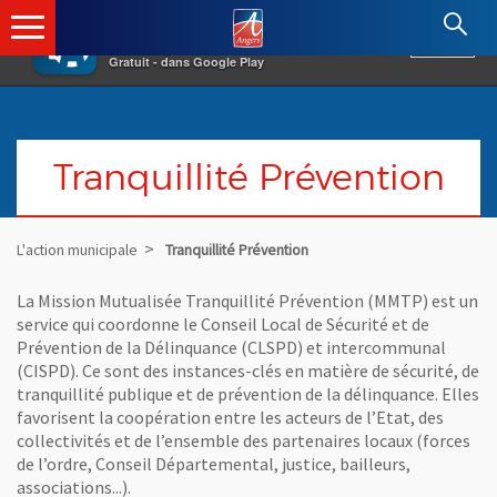
×
Angers.fr : Retour à l'accueil
AF
Vivre à Angers
VOIR
Ville d'Angers
Gratuit - dans Google Play
Tranquillité Prévention
L'action municipale
Tranquillité Prévention
La Mission Mutualisée Tranquillité Prévention (MMTP) est un
service qui coordonne le Conseil Local de Sécurité et de
Prévention de la Délinquance (CLSPD) et intercommunal
(CISPD). Ce sont des instances-clés en matière de sécurité, de
tranquillité publique et de prévention de la délinquance. Elles
favorisent la coopération entre les acteurs de l’Etat, des
collectivités et de l’ensemble des partenaires locaux (forces
de l’ordre, Conseil Départemental, justice, bailleurs,
associations...).