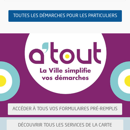
TOUTES LES DÉMARCHES POUR LES PARTICULIERS
Particuliers
Demande d'acte d'état civil
Déclaration de naissance
Recensement citoyen (de 16 à 25 ans)
Passeports et cartes d'identité
, OUV
ACCÉDER À TOUS VOS FORMULAIRES PRÉ-REMPLIS
Guide des services numériques
A'Tout : la ville simplifie vos démarches
DÉCOUVRIR TOUS LES SERVICES DE LA CARTE
Médiateur de la Ville d'Angers