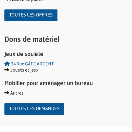
DE BÉNÉVOLAT
TOUTES LES OFFRES
Dons de matériel
Plus d'information sur la demande de don : Jeux de société
Jeux de société
24 Rue GÂTE ARGENT
Jouets et jeux
Plus d'information sur la demande de don : Mobilier pour amén
Mobilier pour aménager un bureau
Autres
DE DONS
TOUTES LES DEMANDES