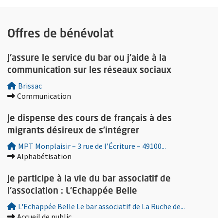
Appel au bénévolat
Offres de bénévolat
Appel aux dons
Plus d'information sur l'offre de bénévolat : J'assure le service 
J'assure le service du bar ou j'aide à la
communication sur les réseaux sociaux
TOUTES LES DÉMARCHES POUR LES ASSOCIATIONS
Brissac
Communication
Plus d'information sur l'offre de bénévolat : Je dispense des cou
Je dispense des cours de français à des
migrants désireux de s’intégrer
MPT Monplaisir – 3 rue de l’Écriture – 49100...
Alphabétisation
Plus d'information sur l'offre de bénévolat : Je participe à la vie
Je participe à la vie du bar associatif de
l'association : L'Echappée Belle
L'Echappée Belle Le bar associatif de La Ruche de...
Accueil de public