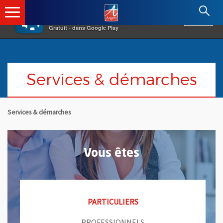
×
Angers.fr : Retour à l'accueil
AF
Vivre à Angers
VOIR
Ville d'Angers
Gratuit - dans Google Play
Services & démarches
Services & démarches
Vous êtes
PARTICULIERS
PROFESSIONNELS