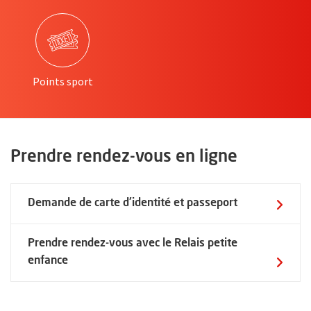
, Ouvre une nouvelle fenêtre
, Ouvre une nouvelle fenêtre
, Ouvre une nouvelle fe
Braderie d'Angers
Points sport
TOUTES LES DÉMARCHES POUR LES PROFESSIONNELS
, Ouvre une nouvelle fenêtre
Associations
Prendre rendez-vous en ligne
Démarches administratives
, Ouvre une no
Demande de carte d'identité et passeport
Demande de subvention
Prendre rendez-vous avec le Relais petite
Demande de locaux
, Ouvre une nouvelle fenêtre
enfance
Promouvoir vos actions