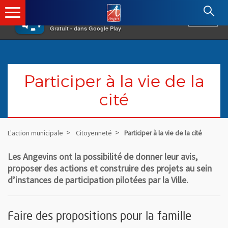
×
Angers.fr : Retour à l'accueil
AF
Vivre à Angers
VOIR
Ville d'Angers
Gratuit - dans Google Play
Participer à la vie de la
cité
L'action municipale
Citoyenneté
Participer à la vie de la cité
Les Angevins ont la possibilité de donner leur avis,
proposer des actions et construire des projets au sein
d’instances de participation pilotées par la Ville.
Faire des propositions pour la famille