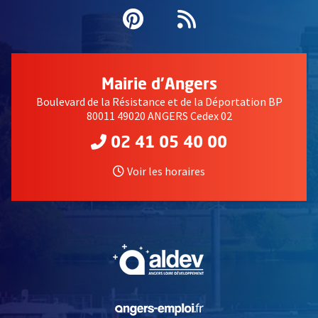
Pinterest
, Ouvre une nouvell
Flux RSS
Mairie d'Angers
Boulevard de la Résistance et de la Déportation BP
80011 49020 ANGERS Cedex 02
02 41 05 40 00
Voir les horaires
, Ouvre une nouvelle fe
, Ouvre une nouvelle fe