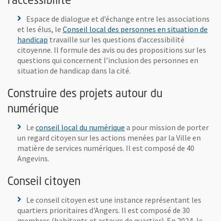
l’accessibilité
Espace de dialogue et d’échange entre les associations
et les élus, le
Conseil local des personnes en situation de
handicap
travaille sur les questions d’accessibilité
citoyenne. Il formule des avis ou des propositions sur les
questions qui concernent l’inclusion des personnes en
situation de handicap dans la cité.
Construire des projets autour du
numérique
, Ouvre une nouvelle fenêtre
Le
conseil local du numérique
a pour mission de porter
un regard citoyen sur les actions menées par la Ville en
matière de services numériques. Il est composé de 40
Angevins.
Conseil citoyen
Le conseil citoyen est une instance représentant les
quartiers prioritaires d'Angers. Il est composé de 30
membres (habitants et acteurs de quartier). En 2024, le