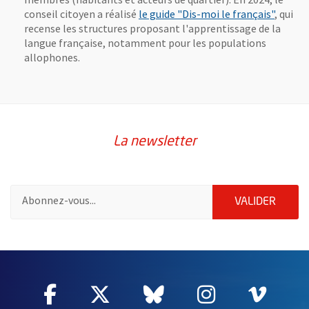
conseil citoyen a réalisé
le guide "Dis-moi le français"
, qui
recense les structures proposant l'apprentissage de la
langue française, notamment pour les populations
allophones.
La newsletter
Pour vous inscrire à la lettre d'information de la ville d'Angers
ENVOY
VALIDER
64107
Facebook
, Ouvre une nouvelle fenêtre
Twitter
, Ouvre une nouvelle fe
Bluesky
, Ouvre une nouv
Instagram
, Ouvre un
Vime
, Ouv