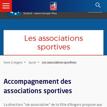
×
Angers.fr : Retour à l'accueil
AF
Vivre à Angers
VOIR
Ville d'Angers
Gratuit - dans Google Play
Les associations
sportives
Vivre à Angers
Sport
Les associations sportives
Accompagnement des
associations sportives
La direction "vie associative" de la Ville d'Angers propose aux