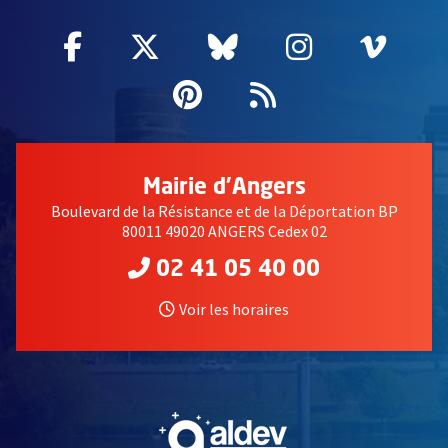
Facebook
, Ouvre une nouvelle fenêtre
Twitter
, Ouvre une nouvelle fe
Bluesky
, Ouvre une nouv
Instagram
, Ouvre un
Vime
, Ouv
Pinterest
, Ouvre une nouvell
Flux RSS
Mairie d'Angers
Boulevard de la Résistance et de la Déportation BP
80011 49020 ANGERS Cedex 02
02 41 05 40 00
Voir les horaires
, Ouvre une nouvelle fe