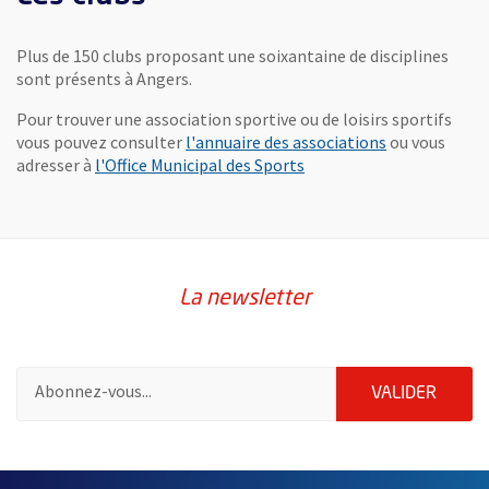
Plus de 150 clubs proposant une soixantaine de disciplines
sont présents à Angers.
Pour trouver une association sportive ou de loisirs sportifs
vous pouvez consulter
l'annuaire des associations
ou vous
, Ouvre une nouvelle fen
adresser à
l'Office Municipal des Sports
La newsletter
Pour vous inscrire à la lettre d'information de la ville d'Angers
ENVOY
VALIDER
50888