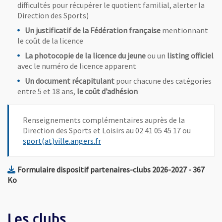
difficultés pour récupérer le quotient familial, alerter la
Direction des Sports)
Un justificatif de la Fédération française
mentionnant
le coût de la licence
La photocopie de la licence du jeune
ou un
listing officiel
avec le numéro de licence apparent
Un document récapitulant
pour chacune des catégories
entre 5 et 18 ans,
le coût d’adhésion
Renseignements complémentaires auprès de la
Direction des Sports et Loisirs au 02 41 05 45 17 ou
, Ouvre une nouvelle fenêtre
sport(at)ville.angers.fr
, Fichier 
Formulaire dispositif partenaires-clubs 2026-2027
- 367
, Ouvre une nouvelle fenêtre
Ko
Les clubs