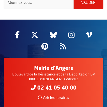
ENVOY
VALIDER
66036
Facebook
, Ouvre une nouvelle fenêtre
Twitter
, Ouvre une nouvelle fe
Bluesky
, Ouvre une nouv
Instagram
, Ouvre un
Vime
, Ouv
Pinterest
, Ouvre une nouvell
Flux RSS
Mairie d'Angers
Boulevard de la Résistance et de la Déportation BP
80011 49020 ANGERS Cedex 02
02 41 05 40 00
Voir les horaires