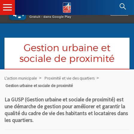
×
Angers.fr : Retour à l'accueil
AF
Vivre à Angers
VOIR
Ville d'Angers
Gratuit - dans Google Play
Gestion urbaine et
sociale de proximité
L'action municipale
Proximité et vie des quartiers
Gestion urbaine et sociale de proximité
La GUSP (Gestion urbaine et sociale de proximité) est
une démarche de gestion pour améliorer et garantir la
qualité du cadre de vie des habitants et locataires dans
les quartiers.