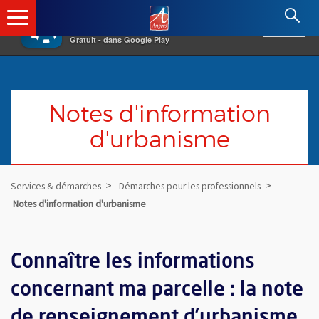
×
Angers.fr : Retour à l'accueil
AF
Vivre à Angers
VOIR
Ville d'Angers
Gratuit - dans Google Play
Notes d'information
d'urbanisme
Services & démarches
Démarches pour les professionnels
Notes d'information d'urbanisme
Connaître les informations
concernant ma parcelle : la note
de renseignement d’urbanisme