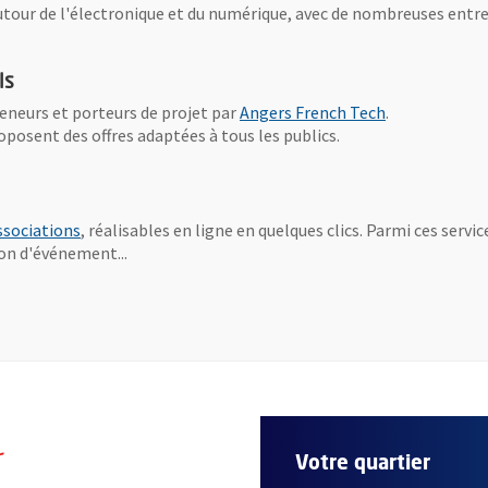
Ouvre une nouvelle fenêtre
tour de l'électronique et du numérique, avec de nombreuses entre
ls
, Ouvre une n
eneurs et porteurs de projet par
Angers French Tech
.
re une nouvelle fenêtre
oposent des offres adaptées à tous les publics.
ssociations
, réalisables en ligne en quelques clics. Parmi ces serv
on d'événement...
r
Votre quartier