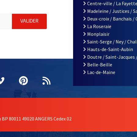
Centre-ville / La Fayette
Madeleine / Justices / 
le d'Angers, indiquez votre email (champ obligatoire)
Deux-croix / Banchais /
ENVOYER MA DEMANDE D'INSCRIPTION À LA L
VALIDER
La Roseraie
Monplaisir
Saint-Serge / Ney / Cha
Hauts-de-Saint-Aubin
Doutre / Saint-Jacques 
Belle-Beille
Lac-de-Maine
nêtre
elle fenêtre
e nouvelle fenêtre
agram
vre une nouvelle fenêtre
Vimeo
, Ouvre une nouvelle fenêtre
Pinterest
, Ouvre une nouvelle fenêtre
Flux RSS
on BP 80011 49020 ANGERS Cedex 02