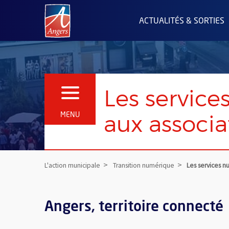
Angers.fr : Retour à l'accueil
ACTUALITÉS & SORTIES
Les service
OUVRIR LE MENU
aux associa
MENU
L'action municipale
Transition numérique
Les services n
Angers, territoire connecté