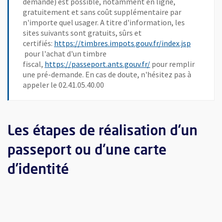
demande) est possible, notamment en ligne,
gratuitement et sans coût supplémentaire par
n'importe quel usager. A titre d'information, les
sites suivants sont gratuits, sûrs et
certifiés:
https://timbres.impots.gouv.fr/index.jsp
, Ouvre une nouvelle fenêtre
pour l'achat d'un timbre
, Ouvre une nouvelle 
fiscal,
https://passeport.ants.gouv.fr/
pour remplir
une pré-demande. En cas de doute, n'hésitez pas à
appeler le 02.41.05.40.00
Les étapes de réalisation d'un
passeport ou d'une carte
d'identité