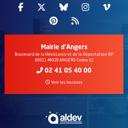
Facebook
, Ouvre une nouvelle fenêtre
Twitter
, Ouvre une nouvelle fe
Bluesky
, Ouvre une nouv
Instagram
, Ouvre un
Vime
, Ouv
Pinterest
, Ouvre une nouvell
Flux RSS
Mairie d'Angers
Boulevard de la Résistance et de la Déportation BP
80011 49020 ANGERS Cedex 02
02 41 05 40 00
Voir les horaires
, Ouvre une nouvelle fe