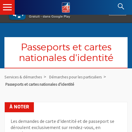
×
Angers.fr : Retour à l'accueil
AF
Vivre à Angers
VOIR
Ville d'Angers
Gratuit - dans Google Play
Passeports et cartes
nationales d'identité
Services & démarches
Démarches pour les particuliers
Passeports et cartes nationales d'identité
Les demandes de carte d'identité et de passeport se
déroulent exclusivement sur rendez-vous, en