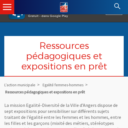
×
Angers.fr : Retour à l'accueil
AF
Vivre à Angers
VOIR
Ville d'Angers
Gratuit - dans Google Play
Ressources
pédagogiques et
expositions en prêt
L'action municipale
Egalité femmes-hommes
Ressources pédagogiques et expositions en prêt
La mission Egalité-Diversité de la Ville d’Angers dispose de
sept expositions pour sensibiliser sur différents sujets
traitant de l’égalité entre les femmes et les hommes, entre
les filles et les garçons (mixité des métiers, stéréotypes