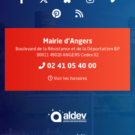
Pinterest
, Ouvre une nouvell
Flux RSS
Mairie d'Angers
Boulevard de la Résistance et de la Déportation BP
80011 49020 ANGERS Cedex 02
02 41 05 40 00
Voir les horaires
, Ouvre une nouvelle fe
, Ouvre une nouvelle fe