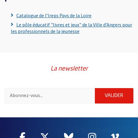
, Ouvre une nouvelle f
Catalogue de l’Ireps Pays de la Loire
Le pôle éducatif "livres et jeux" de la Ville d’Angers pour
, Ouvre une nouvelle fenêtr
les professionnels de la jeunesse
La newsletter
Pour vous inscrire à la lettre d'information de la ville d'Angers
ENVOY
VALIDER
64284
Facebook
, Ouvre une nouvelle fenêtre
Twitter
, Ouvre une nouvelle fe
Bluesky
, Ouvre une nouv
Instagram
, Ouvre un
Vime
, Ouv