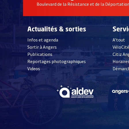
Boulevard de la Résistance et de la Déportati
Actualités & sorties
Serv
Infos et agenda
A'tout
Sortir à Angers
VéloCit
Publications
Citiz An
Reportages photographiques
Horaires
, Ouvre une nouvelle fenêtre
Videos
Démarch
, Ouvre une nouve