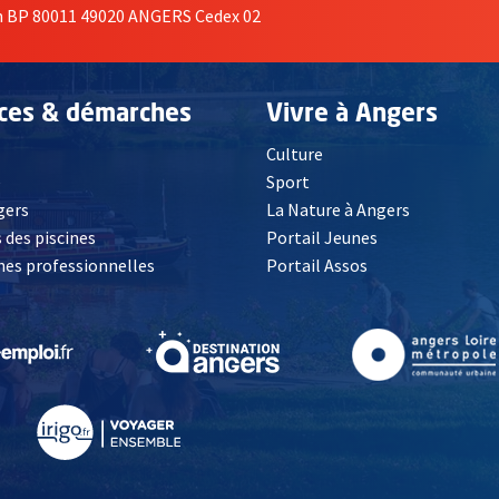
on BP 80011 49020 ANGERS Cedex 02
ices & démarches
Vivre à Angers
Culture
é
Sport
, Ouvre une nouvelle fenêtre
gers
La Nature à Angers
 des piscines
Portail Jeunes
es professionnelles
Portail Assos
lle fenêtre
, Ouvre une nouvelle fenêtre
, Ouvre une nouvelle fenêtre
, Ouvre une nouvelle fenêtre