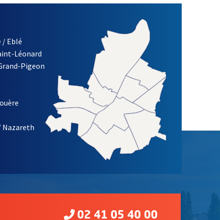
 / Eblé
Saint-Léonard
 Grand-Pigeon
ETTRE D'INFORMATION DE LA VILLE D'ANGERS
louère
/ Nazareth
02 41 05 40 00