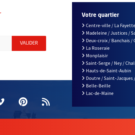
r
Votre quartier
Centre-ville / La Fayette
Madeleine / Justices / 
le d'Angers, indiquez votre email (champ obligatoire)
Deux-croix / Banchais /
ENVOYER MA DEMANDE D'INSCRIPTION À LA L
VALIDER
La Roseraie
Monplaisir
Saint-Serge / Ney / Cha
Hauts-de-Saint-Aubin
Doutre / Saint-Jacques 
Belle-Beille
Lac-de-Maine
nêtre
elle fenêtre
e nouvelle fenêtre
agram
vre une nouvelle fenêtre
Vimeo
, Ouvre une nouvelle fenêtre
Pinterest
, Ouvre une nouvelle fenêtre
Flux RSS