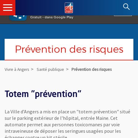
×
Angers.fr : Retour à l'accueil
AF
Vivre à Angers
VOIR
Ville d'Angers
Gratuit - dans Google Play
Prévention des risques
Vivre à Angers
Santé publique
Prévention des risques
Totem "prévention"
La Ville d’Angers a mis en place un "totem prévention" situé
sur le parking extérieur de l’hôpital, entrée Maine. Cet
automate permet aux personnes toxicomanes par voie
intraveineuse de déposer les seringues usagées pour les
échanger contre un kit stérile.