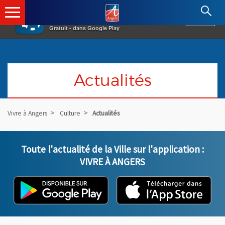
×
Angers.fr : Retour à l'accueil
AF
Vivre à Angers
VOIR
Ville d'Angers
Gratuit - dans Google Play
Actualités
Vivre à Angers
Culture
Actualités
Liste des actualités
Toute l'actualité de la Ville sur l'application :
VIVRE À ANGERS
L'application "Vivre à Angers" - D
, Ouvre une nouvelle fenêtre
L'ap
, Ou