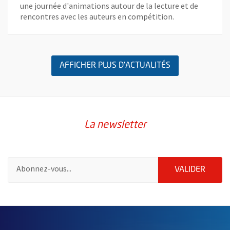
une journée d'animations autour de la lecture et de
rencontres avec les auteurs en compétition.
AFFICHER PLUS D'ACTUALITÉS
La newsletter
Pour vous inscrire à la lettre d'information de la ville d'Angers
ENVOY
VALIDER
57707