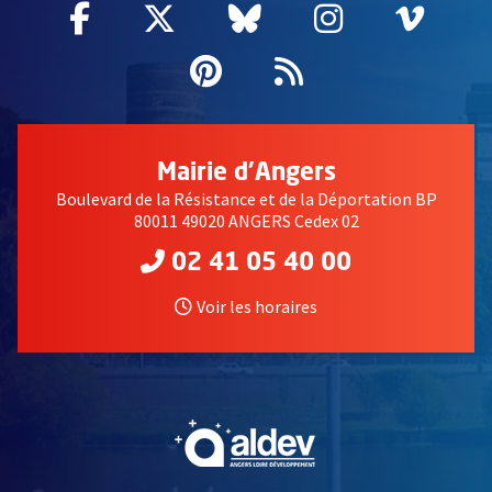
Facebook
, Ouvre une nouvelle fenêtre
Twitter
, Ouvre une nouvelle fe
Bluesky
, Ouvre une nouv
Instagram
, Ouvre un
Vime
, Ouv
Pinterest
, Ouvre une nouvell
Flux RSS
Mairie d'Angers
Boulevard de la Résistance et de la Déportation BP
80011 49020 ANGERS Cedex 02
02 41 05 40 00
Voir les horaires
, Ouvre une nouvelle fe