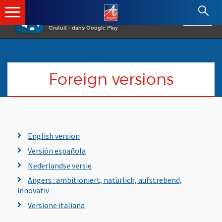
×
Angers.fr : Retour à l'accueil
AF
Vivre à Angers
VOIR
Ville d'Angers
Gratuit - dans Google Play
Foreign versions
English version
Versión española
Nederlandse versie
Angers : ambitioniert, natürlich, aufstrebend,
innovativ
Versione italiana