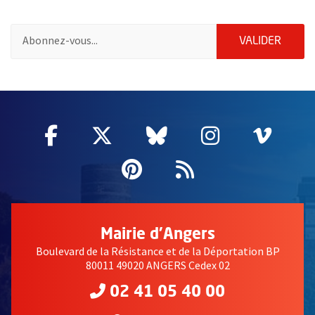
Pour vous inscrire à la lettre d'information de la ville d'Angers
ENVOY
VALIDER
2632
Facebook
, Ouvre une nouvelle fenêtre
Twitter
, Ouvre une nouvelle fe
Bluesky
, Ouvre une nouv
Instagram
, Ouvre un
Vime
, Ouv
Pinterest
, Ouvre une nouvell
Flux RSS
Mairie d'Angers
Boulevard de la Résistance et de la Déportation BP
80011 49020 ANGERS Cedex 02
02 41 05 40 00