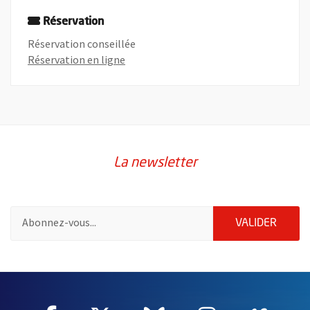
Réservation
Réservation conseillée
, Ouvre une nouvelle fenêtre
Réservation en ligne
La newsletter
Pour vous inscrire à la lettre d'information de la ville d'Angers
ENVOY
VALIDER
2632