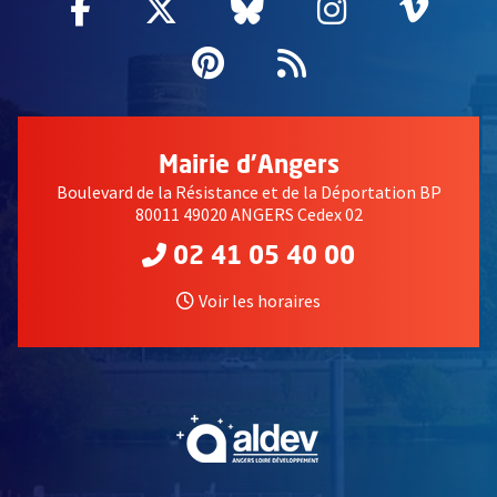
Facebook
, Ouvre une nouvelle fenêtre
Twitter
, Ouvre une nouvelle fe
Bluesky
, Ouvre une nouv
Instagram
, Ouvre un
Vime
, Ouv
Pinterest
, Ouvre une nouvell
Flux RSS
Mairie d'Angers
Boulevard de la Résistance et de la Déportation BP
80011 49020 ANGERS Cedex 02
02 41 05 40 00
Voir les horaires
, Ouvre une nouvelle fe