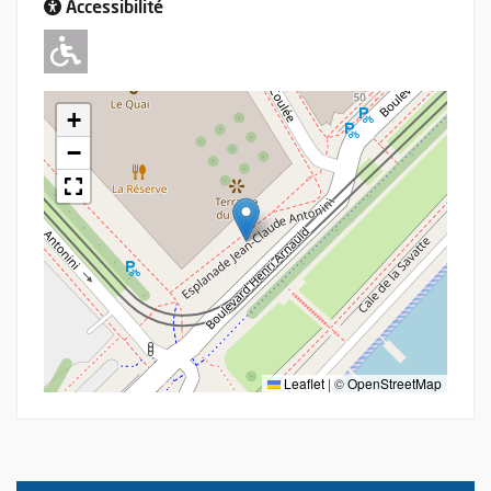
Accessibilité
Adapté pour l'handicap Moteur
+
−
Leaflet
|
©
OpenStreetMap