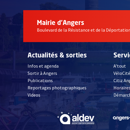
Mairie d'Angers
Boulevard de la Résistance et de la Déportati
Actualités & sorties
Serv
Infos et agenda
A'tout
Sortir à Angers
VéloCit
Publications
Citiz An
Reportages photographiques
Horaires
, Ouvre une nouvelle fenêtre
Videos
Démarch
, Ouvre une nouve