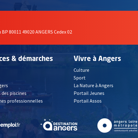
on BP 80011 49020 ANGERS Cedex 02
ices & démarches
Vivre à Angers
Culture
é
Sport
, Ouvre une nouvelle fenêtre
gers
La Nature à Angers
 des piscines
Portail Jeunes
es professionnelles
Portail Assos
lle fenêtre
, Ouvre une nouvelle fenêtre
, Ouvre une nouvelle fenêtre