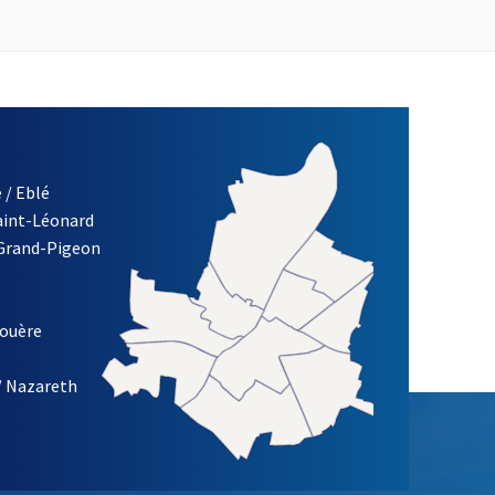
 / Eblé
Saint-Léonard
 Grand-Pigeon
ETTRE D'INFORMATION DE LA VILLE D'ANGERS
louère
/ Nazareth