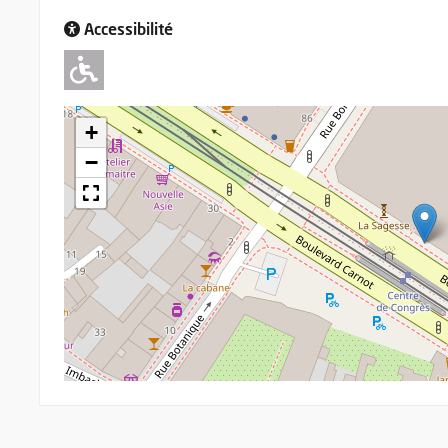
Accessibilité
Adapté pour l'handicap Moteu
+
−