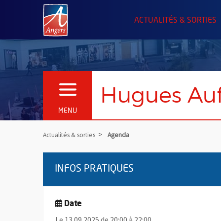
Angers.fr : Retour à l'accueil
ACTUALITÉS & SORTIES
Hugues Auf
OUVRIR LE MENU
MENU
Actualités & sorties
Agenda
INFOS PRATIQUES
Date
Le 13.09.2025 de 20:00 à 22:00