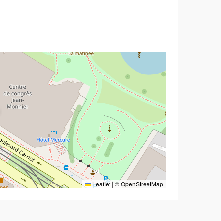
r
Leaflet
|
©
OpenStreetMap