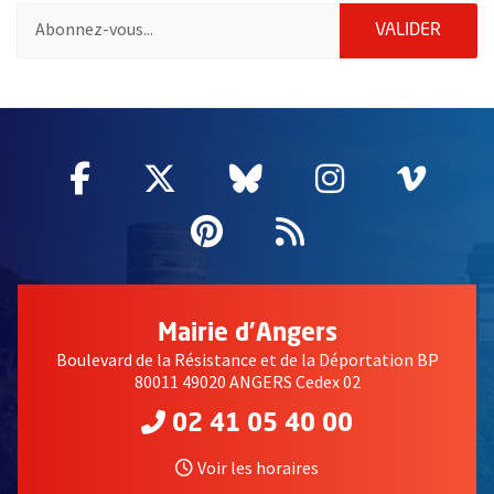
Pour vous inscrire à la lettre d'information de la ville d'Angers
ENVOY
VALIDER
66642
Facebook
, Ouvre une nouvelle fenêtre
Twitter
, Ouvre une nouvelle fe
Bluesky
, Ouvre une nouv
Instagram
, Ouvre un
Vime
, Ouv
Pinterest
, Ouvre une nouvell
Flux RSS
Mairie d'Angers
Boulevard de la Résistance et de la Déportation BP
80011 49020 ANGERS Cedex 02
02 41 05 40 00
Voir les horaires