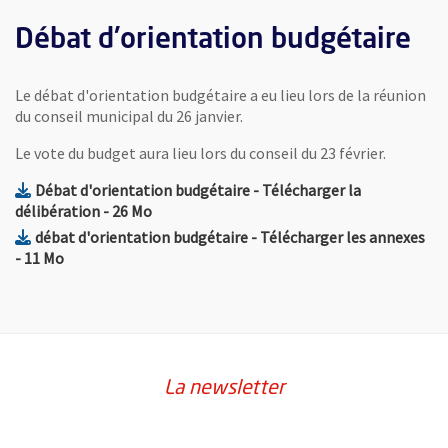
Débat d'orientation budgétaire
Le débat d'orientation budgétaire a eu lieu lors de la réunion
du conseil municipal du 26 janvier.
Le vote du budget aura lieu lors du conseil du 23 février.
Débat d'orientation budgétaire - Télécharger la
, Fichier au format Pdf
, Ouvre une nouvelle fenêtre
délibération
- 26 Mo
, F
débat d'orientation budgétaire - Télécharger les annexes
, Ouvre une nouvelle fenêtre
- 11 Mo
La newsletter