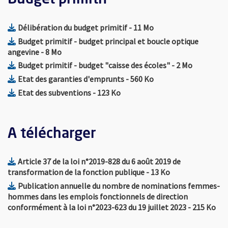
Budget primitif
, Fichier au format Pdf
, Ouvre une nouvelle 
Délibération du budget primitif
- 11 Mo
Budget primitif - budget principal et boucle optique
, Fichier au format Pdf
, Ouvre une nouvelle fenêtre
angevine
- 8 Mo
, Fichier au form
, Ouvre un
Budget primitif - budget "caisse des écoles"
- 2 Mo
, Fichier au format Pdf
, Ouvre une nouvelle 
Etat des garanties d'emprunts
- 560 Ko
, Fichier au format Pdf
, Ouvre une nouvelle fenêtre
Etat des subventions
- 123 Ko
A télécharger
Article 37 de la loi n°2019-828 du 6 août 2019 de
, Fichier au format Xlsx
, Ouvre une nouv
transformation de la fonction publique
- 13 Ko
Publication annuelle du nombre de nominations femmes-
hommes dans les emplois fonctionnels de direction
, Fichier au
, O
conformément à la loi n°2023-623 du 19 juillet 2023
- 215 Ko