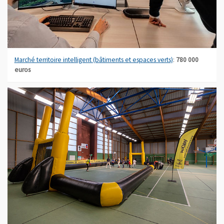
, Ouvre une nouve
Marché territoire intelligent (bâtiments et espaces verts)
:
780 000
euros