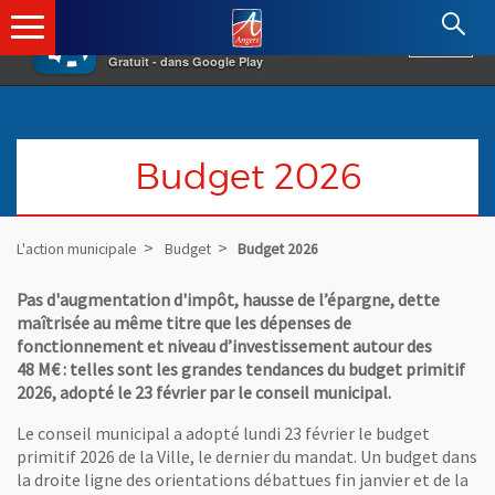
×
Angers.fr : Retour à l'accueil
AF
Vivre à Angers
VOIR
Ville d'Angers
Gratuit - dans Google Play
Budget 2026
L'action municipale
Budget
Budget 2026
Pas d'augmentation d'impôt, hausse de l’épargne, dette
maîtrisée au même titre que les dépenses de
fonctionnement et niveau d’investissement autour des
48
M€
: telles sont les grandes tendances du budget primitif
2026, adopté le 23
février par le conseil municipal.
Le conseil municipal a adopté lundi 23 février le budget
primitif 2026 de la Ville, le dernier du mandat. Un budget dans
la droite ligne des orientations débattues fin janvier et de la