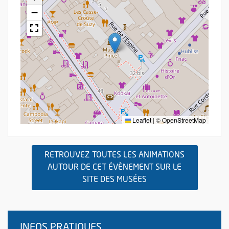
−
Leaflet
|
©
OpenStreetMap
RETROUVEZ TOUTES LES ANIMATIONS
AUTOUR DE CET ÉVÈNEMENT SUR LE
, OUVRE UNE NOUVEL
SITE DES MUSÉES
Cécile Thomas, 4h du mat', 2012 © Musées d'Angers, David Riou
INFOS PRATIQUES