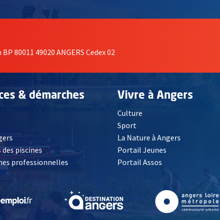
on BP 80011 49020 ANGERS Cedex 02
ices & démarches
Vivre à Angers
Culture
é
Sport
, Ouvre une nouvelle fenêtre
gers
La Nature à Angers
 des piscines
Portail Jeunes
es professionnelles
Portail Assos
lle fenêtre
, Ouvre une nouvelle fenêtre
, Ouvre une nouvelle fenêtre