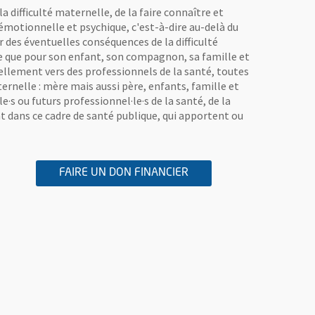
 difficulté maternelle, de la faire connaître et
motionnelle et psychique, c'est-à-dire au-delà du
 des éventuelles conséquences de la difficulté
re que pour son enfant, son compagnon, sa famille et
uellement vers des professionnels de la santé, toutes
ernelle : mère mais aussi père, enfants, famille et
·s ou futurs professionnel·le·s de la santé, de la
t dans ce cadre de santé publique, qui apportent ou
BLUES
FENÊTRE
A L'ASSOCIATION MAMAN
, OUVRE UNE NOUVELLE
FAIRE UN DON FINANCIER