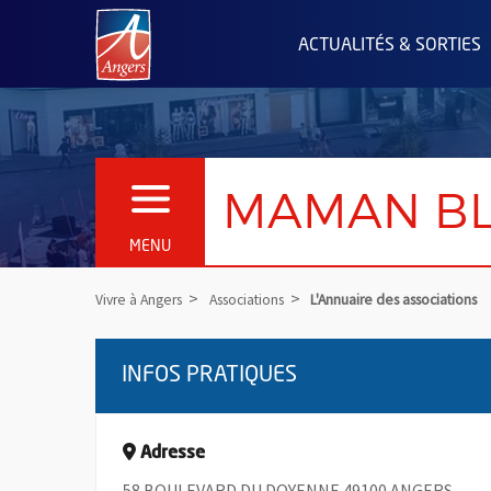
Angers.fr : Retour à l'accueil
ACTUALITÉS & SORTIES
MAMAN B
OUVRIR LE MENU
MENU
Vivre à Angers
Associations
L'Annuaire des associations
INFOS PRATIQUES
Adresse
58 BOULEVARD DU DOYENNE 49100 ANGERS