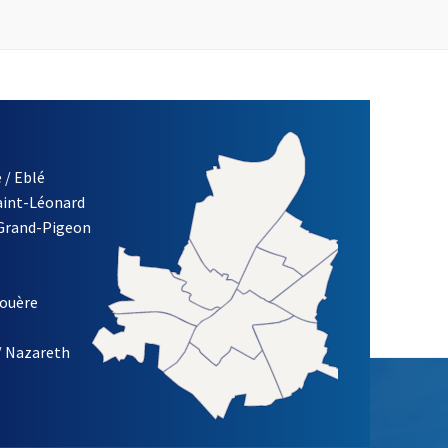
 / Eblé
Saint-Léonard
re)
 Grand-Pigeon
ETTRE D'INFORMATION DES ASSOCIATIONS DE LA VILLE D'ANG
louère
/ Nazareth