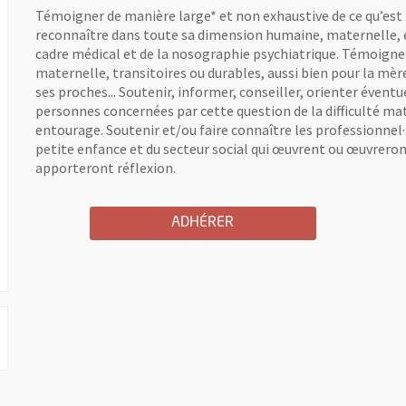
Témoigner de manière large* et non exhaustive de ce qu’est la
reconnaître dans toute sa dimension humaine, maternelle, é
cadre médical et de la nosographie psychiatrique. Témoigner
maternelle, transitoires ou durables, aussi bien pour la mè
ses proches... Soutenir, informer, conseiller, orienter évent
personnes concernées par cette question de la difficulté mat
entourage. Soutenir et/ou faire connaître les professionnel·le
ne nouvelle fenêtre
petite enfance et du secteur social qui œuvrent ou œuvreron
apporteront réflexion.
A L'ASSOCIATION MAMAN 
, OUVRE UNE NOUVELLE 
ADHÉRER
 UNE NOUVELLE FENÊTRE