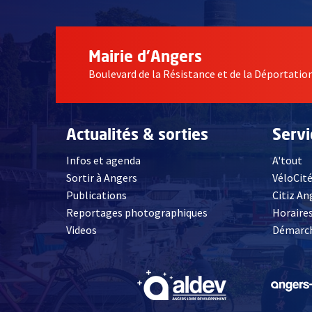
Mairie d'Angers
Boulevard de la Résistance et de la Déportati
Actualités & sorties
Serv
Infos et agenda
A'tout
Sortir à Angers
VéloCit
Publications
Citiz An
Reportages photographiques
Horaires
, Ouvre une nouvelle fenêtre
Videos
Démarch
, Ouvre une nouve