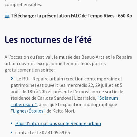
compréhensibles.
, Fichier a
, 
Télécharger la présentation FALC de Tempo Rives
- 650 Ko
Les nocturnes de l’été
A l’occasion du festival, le musée des Beaux-Arts et le Repaire
urbain ouvrent exceptionnellement leurs portes
gratuitement en soirée :
Le RU – Repaire urbain (création contemporaine et
patrimoine) est ouvert les mercredis 22, 29 juillet et 5
août de 18h à 20h et présente l'exposition de sortie de
résidence de Carlota Sandoval Lizarralde,
"Solanum
, Ouvre une nouvelle fenêtre
Tuberosum"
, ainsi que l’exposition monographique
, Ouvre une nouvelle fenêtre
"Lignes/Étoiles"
de Keita Mori.
Plus d'informations sur le Repaire urbain
contacter le 02 41 05 59 65