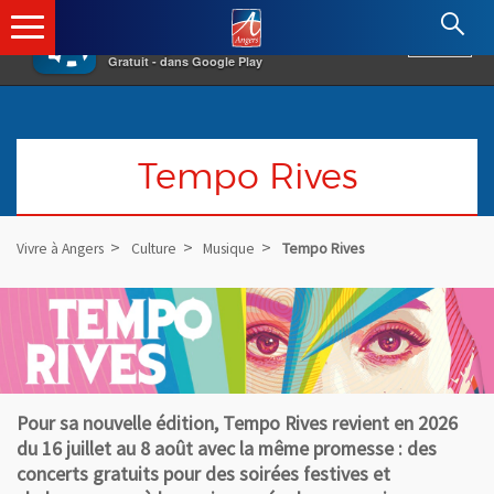
×
Angers.fr : Retour à l'accueil
AF
Vivre à Angers
VOIR
Ville d'Angers
Gratuit - dans Google Play
Tempo Rives
Vivre à Angers
Culture
Musique
Tempo Rives
Pour sa nouvelle édition, Tempo Rives revient en 2026
du 16 juillet au 8 août avec la même promesse : des
concerts gratuits pour des soirées festives et