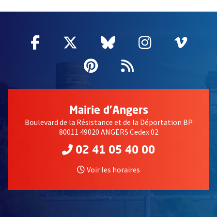
61030
Facebook
, Ouvre une nouvelle fenêtre
Twitter
, Ouvre une nouvelle fe
Bluesky
, Ouvre une nouv
Instagram
, Ouvre un
Vime
, Ouv
Pinterest
, Ouvre une nouvell
Flux RSS
Mairie d'Angers
Boulevard de la Résistance et de la Déportation BP
80011 49020 ANGERS Cedex 02
02 41 05 40 00
Voir les horaires