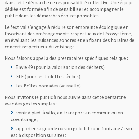
dans cette démarche de responsabilité collective. Une équipe
Vaisselle réutilisable.
De la vaisselle réutilisable est mise 
dédiée est formée afin de sensibiliser et accompagner le
Alimentation durable.
Les food-trucks et le bar sont sélec
public dans les démarches éco-responsables.
Toilettes sèches.
Des toilettes sèches sont installées en z
Le festival s’engage à réduire son empreinte écologique en
favorisant des aménagements respectueux de l’écosystème,
Dépollution et valorisation des mégots.
Un prestataire spé
en évaluant les nuisances sonores et en fixant des horaires de
Mutualisation du matériel.
Le matériel utilisé est durable, 
concert respectueux du voisinage.
Nous faisons appel à des prestataires spécifiques tels que :
Envie 49 (pour la valorisation des déchets)
GLF (pour les toilettes sèches)
Les Boîtes nomades (vaisselle)
Nous invitons le public à nous suivre dans cette démarche
avec des gestes simples :
venir à pied, à vélo, en transport en commun ou en
covoiturage ;
apporter sa gourde ou son gobelet (une fontaine à eau
est à disposition sur site) ;