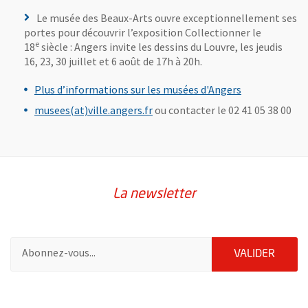
Le musée des Beaux-Arts ouvre exceptionnellement ses
portes pour découvrir l’exposition Collectionner le
e
18
siècle : Angers invite les dessins du Louvre, les jeudis
16, 23, 30 juillet et 6 août de 17h à 20h.
, Ouvre une no
Plus d’informations sur les musées d'Angers
, Ouvre une nouvelle fenêtre
musees(at)ville.angers.fr
ou contacter le 02 41 05 38 00
La newsletter
Pour vous inscrire à la lettre d'information de la ville d'Angers
ENVOY
VALIDER