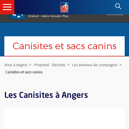
×
Angers.fr : Retour à l'accueil
AF
Vivre à Angers
VOIR
Ville d'Angers
Gratuit - dans Google Play
Canisites et sacs canins
Vivre à Angers
Propreté - Déchets
Les animaux de compagnie
Canisites et sacs canins
Les Canisites à Angers