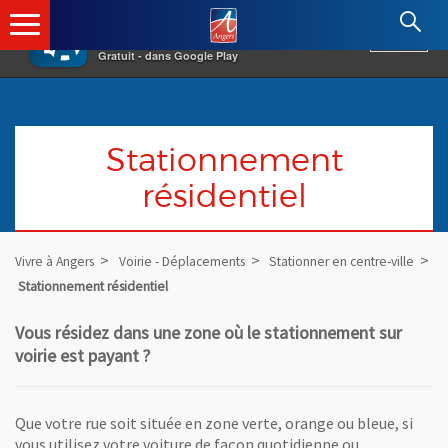
×
Angers.fr : Retour à l'accueil
AF
Vivre à Angers
VOIR
Ville d'Angers
Gratuit - dans Google Play
Stationnement
résidentiel
Vivre à Angers
Voirie - Déplacements
Stationner en centre-ville
Stationnement résidentiel
Vous résidez dans une zone où le stationnement sur
voirie est payant ?
Que votre rue soit située en zone verte, orange ou bleue, si
vous utilisez votre voiture de façon quotidienne ou