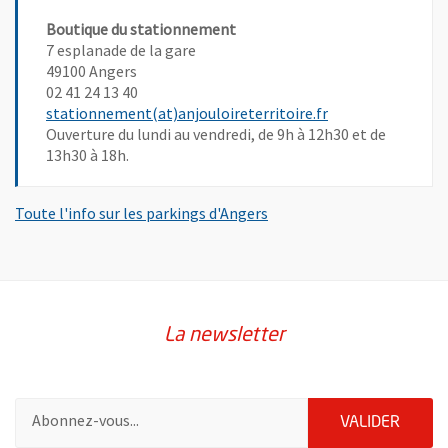
Boutique du stationnement
7 esplanade de la gare
49100 Angers
02 41 24 13 40
, Ouvre une nouve
stationnement(at)anjouloireterritoire.fr
Ouverture du lundi au vendredi, de 9h à 12h30 et de
13h30 à 18h.
, Ouvre une nouvelle fenêt
Toute l'info sur les parkings d'Angers
La newsletter
Pour vous inscrire à la lettre d'information de la ville d'Angers
ENVOY
VALIDER