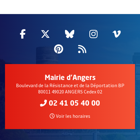
63520
Facebook
, Ouvre une nouvelle fenêtre
Twitter
, Ouvre une nouvelle fe
Bluesky
, Ouvre une nouv
Instagram
, Ouvre un
Vime
, Ouv
Pinterest
, Ouvre une nouvell
Flux RSS
Mairie d'Angers
Boulevard de la Résistance et de la Déportation BP
80011 49020 ANGERS Cedex 02
02 41 05 40 00
Voir les horaires