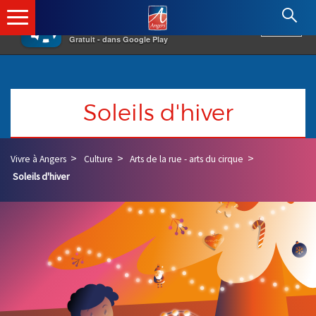
×
Angers.fr : Retour à l'accueil
AF
Vivre à Angers
VOIR
Ville d'Angers
Gratuit - dans Google Play
Soleils d'hiver
Vivre à Angers
Culture
Arts de la rue - arts du cirque
Soleils d'hiver