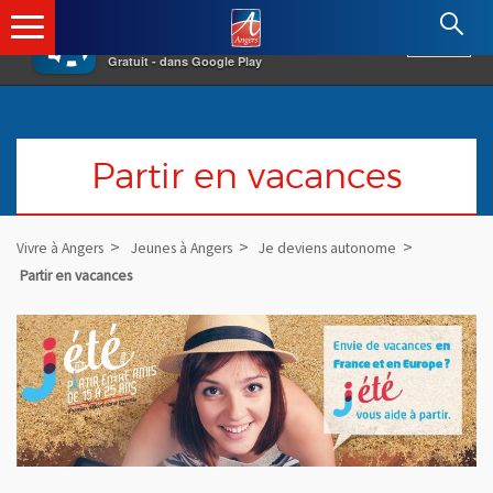
×
Angers.fr : Retour à l'accueil
AF
Vivre à Angers
VOIR
Ville d'Angers
Gratuit - dans Google Play
Partir en vacances
Vivre à Angers
Jeunes à Angers
Je deviens autonome
Partir en vacances