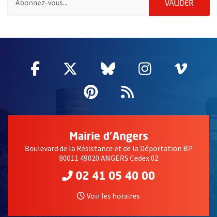
ENVOY
VALIDER
59424
Facebook
, Ouvre une nouvelle fenêtre
Twitter
, Ouvre une nouvelle fe
Bluesky
, Ouvre une nouv
Instagram
, Ouvre un
Vime
, Ouv
Pinterest
, Ouvre une nouvell
Flux RSS
Mairie d'Angers
Boulevard de la Résistance et de la Déportation BP
80011 49020 ANGERS Cedex 02
02 41 05 40 00
Voir les horaires