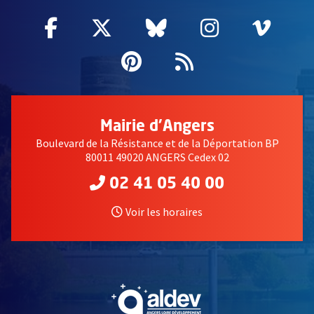
Facebook
, Ouvre une nouvelle fenêtre
Twitter
, Ouvre une nouvelle fe
Bluesky
, Ouvre une nouv
Instagram
, Ouvre un
Vime
, Ouv
Pinterest
, Ouvre une nouvell
Flux RSS
Mairie d'Angers
Boulevard de la Résistance et de la Déportation BP
80011 49020 ANGERS Cedex 02
02 41 05 40 00
Voir les horaires
, Ouvre une nouvelle fe