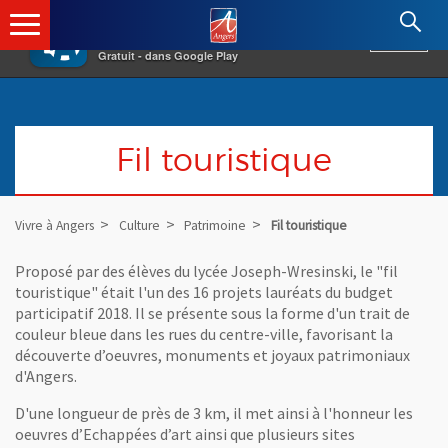
×
Angers.fr : Retour à l'accueil
AF
Vivre à Angers
VOIR
Ville d'Angers
Gratuit - dans Google Play
Fil touristique
Vivre à Angers
Culture
Patrimoine
Fil touristique
Proposé par des élèves du lycée Joseph-Wresinski, le "fil
touristique" était l'un des 16 projets lauréats du budget
participatif 2018. Il se présente sous la forme d'un trait de
couleur bleue dans les rues du centre-ville, favorisant la
découverte d’oeuvres, monuments et joyaux patrimoniaux
d'Angers.
D'une longueur de près de 3 km, il met ainsi à l'honneur les
oeuvres d’Echappées d’art ainsi que plusieurs sites