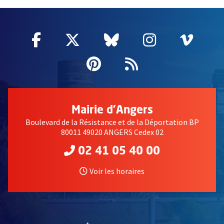
61894
Facebook
, Ouvre une nouvelle fenêtre
Twitter
, Ouvre une nouvelle fe
Bluesky
, Ouvre une nouv
Instagram
, Ouvre un
Vime
, Ouv
Pinterest
, Ouvre une nouvell
Flux RSS
Mairie d'Angers
Boulevard de la Résistance et de la Déportation BP
80011 49020 ANGERS Cedex 02
02 41 05 40 00
Voir les horaires