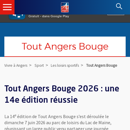
×
Angers.fr : Retour à l'accueil
AF
Vivre à Angers
VOIR
Ville d'Angers
Gratuit - dans Google Play
Tout Angers Bouge
Vivre à Angers
Sport
Les loisirs sportifs
Tout Angers Bouge
Tout Angers Bouge 2026 : une
14e édition réussie
e
La 14
édition de Tout Angers Bouge s’est déroulée le
dimanche 7 juin 2026 au parc de loisirs du Lac de Maine,
réunissant un large public venu partager une journée