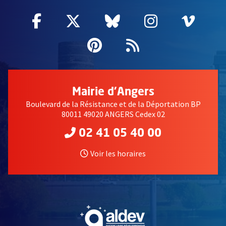
Facebook
, Ouvre une nouvelle fenêtre
Twitter
, Ouvre une nouvelle fe
Bluesky
, Ouvre une nouv
Instagram
, Ouvre un
Vime
, Ouv
Pinterest
, Ouvre une nouvell
Flux RSS
Mairie d'Angers
Boulevard de la Résistance et de la Déportation BP
80011 49020 ANGERS Cedex 02
02 41 05 40 00
Voir les horaires
, Ouvre une nouvelle fe