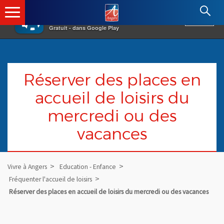
×
Angers.fr : Retour à l'accueil
AF
Vivre à Angers
VOIR
Ville d'Angers
Gratuit - dans Google Play
Réserver des places en
accueil de loisirs du
mercredi ou des
vacances
Vivre à Angers
Education - Enfance
Fréquenter l'accueil de loisirs
Réserver des places en accueil de loisirs du mercredi ou des vacances