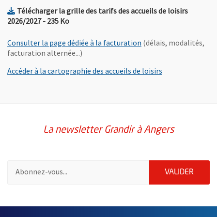
Télécharger la grille des tarifs des accueils de loisirs
, Fichier au format Pdf
, Ouvre une nouvelle fenêtre
2026/2027
- 235 Ko
Consulter la page dédiée à la facturation
(délais, modalités,
facturation alternée...)
Accéder à la cartographie des accueils de loisirs
La newsletter Grandir à Angers
Pour vous inscrire à la lettre d'information Grandir à Angers, i
ENVOY
VALIDER
60761