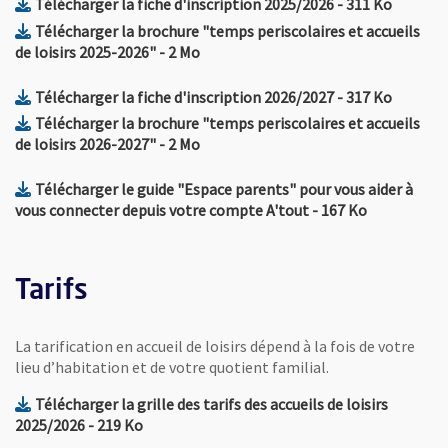
, Fichier au form
, Ouvre 
Télécharger la fiche d'inscription 2025/2026
- 311 Ko
Télécharger la brochure "temps periscolaires et accueils
, Fichier au format Pdf
, Ouvre une nouvelle fenêtre
de loisirs 2025-2026"
- 2 Mo
, Fichier au form
, Ouvre 
Télécharger la fiche d'inscription 2026/2027
- 317 Ko
Télécharger la brochure "temps periscolaires et accueils
, Fichier au format Pdf
, Ouvre une nouvelle fenêtre
de loisirs 2026-2027"
- 2 Mo
Télécharger le guide "Espace parents" pour vous aider à
, Fichier au format P
, Ouvre une
vous connecter depuis votre compte A'tout
- 167 Ko
Tarifs
La tarification en accueil de loisirs dépend à la fois de votre
lieu d’habitation et de votre quotient familial.
Télécharger la grille des tarifs des accueils de loisirs
, Fichier au format Pdf
, Ouvre une nouvelle fenêtre
2025/2026
- 219 Ko