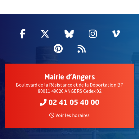
57463
Facebook
, Ouvre une nouvelle fenêtre
Twitter
, Ouvre une nouvelle fe
Bluesky
, Ouvre une nouv
Instagram
, Ouvre un
Vime
, Ouv
Pinterest
, Ouvre une nouvell
Flux RSS
Mairie d'Angers
Boulevard de la Résistance et de la Déportation BP
80011 49020 ANGERS Cedex 02
02 41 05 40 00
Voir les horaires