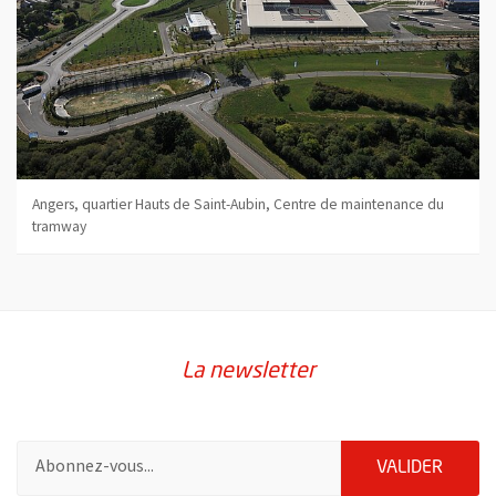
Angers, quartier Hauts de Saint-Aubin, Centre de maintenance du
tramway
La newsletter
Pour vous inscrire à la lettre d'information de la ville d'Angers
ENVOY
VALIDER