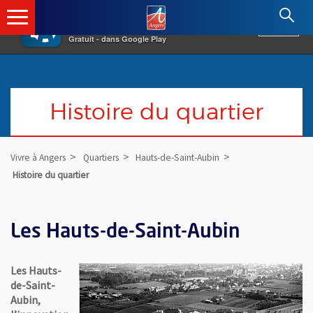
×
Angers.fr : Retour à l'accueil
AF
Vivre à Angers
VOIR
Ville d'Angers
Gratuit - dans Google Play
Histoire du quartier
Vivre à Angers
Quartiers
Hauts-de-Saint-Aubin
Histoire du quartier
Les Hauts-de-Saint-Aubin
Les Hauts-
de-Saint-
Aubin,