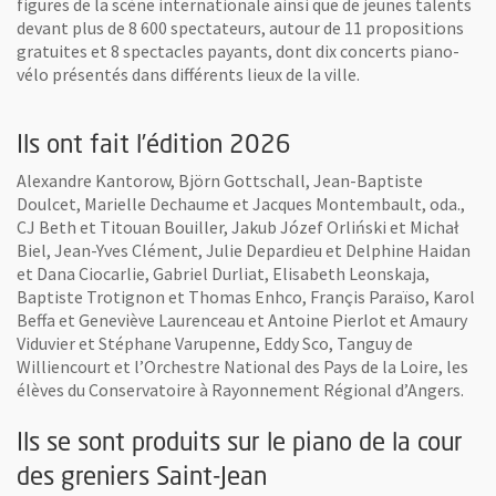
figures de la scène internationale ainsi que de jeunes talents
devant plus de 8 600 spectateurs, autour de 11 propositions
gratuites et 8 spectacles payants, dont dix concerts piano-
vélo présentés dans différents lieux de la ville.
Ils ont fait l’édition 2026
Alexandre Kantorow, Björn Gottschall, Jean-Baptiste
Doulcet, Marielle Dechaume et Jacques Montembault, oda.,
CJ Beth et Titouan Bouiller, Jakub Józef Orliński et Michał
Biel, Jean-Yves Clément, Julie Depardieu et Delphine Haidan
et Dana Ciocarlie, Gabriel Durliat, Elisabeth Leonskaja,
Baptiste Trotignon et Thomas Enhco, Françis Paraïso, Karol
Beffa et Geneviève Laurenceau et Antoine Pierlot et Amaury
Viduvier et Stéphane Varupenne, Eddy Sco, Tanguy de
Williencourt et l’Orchestre National des Pays de la Loire, les
élèves du Conservatoire à Rayonnement Régional d’Angers.
Ils se sont produits sur le piano de la cour
des greniers Saint-Jean