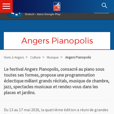
×
Angers.fr : Retour à l'accueil
AF
Vivre à Angers
VOIR
Ville d'Angers
Gratuit - dans Google Play
Angers Pianopolis
Vivre à Angers
Culture
Musique
Angers Pianopolis
Le festival Angers Pianopolis, consacré au piano sous
toutes ses formes, propose une programmation
éclectique mêlant grands récitals, musique de chambre,
jazz, spectacles musicaux et rendez-vous dans les
places et jardins.
Du 13 au 17 mai 2026, la quatrième édition a réuni de grandes