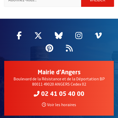
ENVOY
VALIDER
60979
Facebook
, Ouvre une nouvelle fenêtre
Twitter
, Ouvre une nouvelle fe
Bluesky
, Ouvre une nouv
Instagram
, Ouvre un
Vime
, Ouv
Pinterest
, Ouvre une nouvell
Flux RSS
Mairie d'Angers
Boulevard de la Résistance et de la Déportation BP
80011 49020 ANGERS Cedex 02
02 41 05 40 00
Voir les horaires