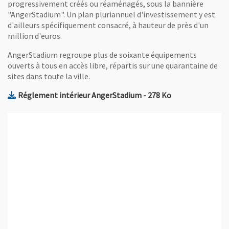
progressivement créés ou réaménagés, sous la bannière
"AngerStadium". Un plan pluriannuel d'investissement y est
d'ailleurs spécifiquement consacré, à hauteur de près d'un
million d'euros.
AngerStadium regroupe plus de soixante équipements
ouverts à tous en accès libre, répartis sur une quarantaine de
sites dans toute la ville.
, Fichier au format Pdf
, Ouvre une nouv
Réglement intérieur AngerStadium
- 278 Ko