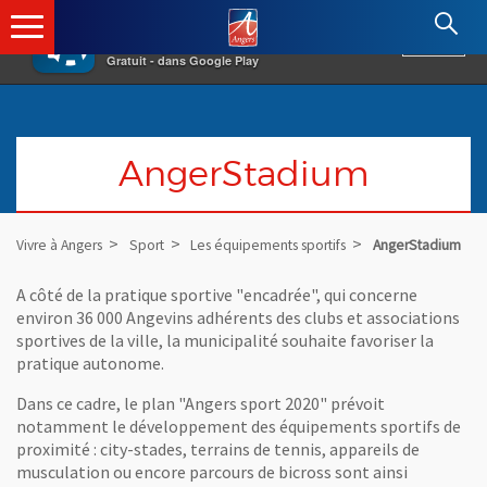
×
Angers.fr : Retour à l'accueil
AF
Vivre à Angers
VOIR
Ville d'Angers
Gratuit - dans Google Play
AngerStadium
Vivre à Angers
Sport
Les équipements sportifs
AngerStadium
A côté de la pratique sportive "encadrée", qui concerne
environ 36 000 Angevins adhérents des clubs et associations
sportives de la ville, la municipalité souhaite favoriser la
pratique autonome.
Dans ce cadre, le plan "Angers sport 2020" prévoit
notamment le développement des équipements sportifs de
proximité : city-stades, terrains de tennis, appareils de
musculation ou encore parcours de bicross sont ainsi