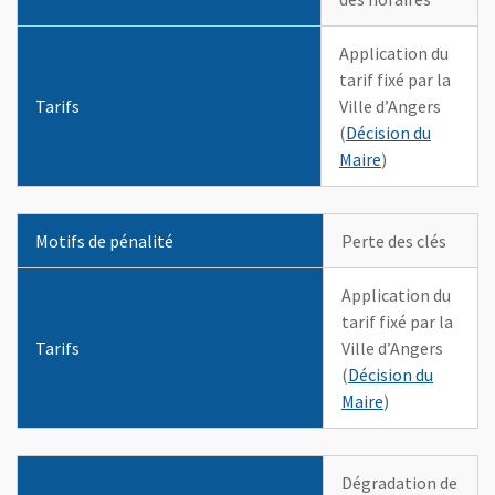
Dégradation des locaux
Application du
tarif fixé par la
Vol de matériel
Tarifs
Ville d’Angers
(
Décision du
Ménage
, Ouvre une nou
Maire
)
Non enlèvement des déchets, cartons laissés dans les salles
Motifs de pénalité
Perte des clés
Non-respect des consignes : fermeture portes
et/ou fenêtres, éclairage, rangement des espaces utilisés
Application du
tarif fixé par la
Tarifs
Ville d’Angers
(
Décision du
, Ouvre une no
Maire
)
Dégradation de