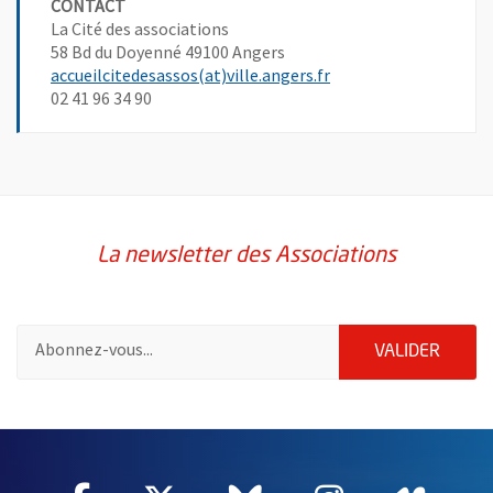
CONTACT
La Cité des associations
58 Bd du Doyenné 49100 Angers
, Ouvre une nouvelle 
accueilcitedesassos(at)ville.angers.fr
02 41 96 34 90
La newsletter des Associations
Pour vous inscrire à la lettre d'information des associations de 
ENVOY
VALIDER
59526