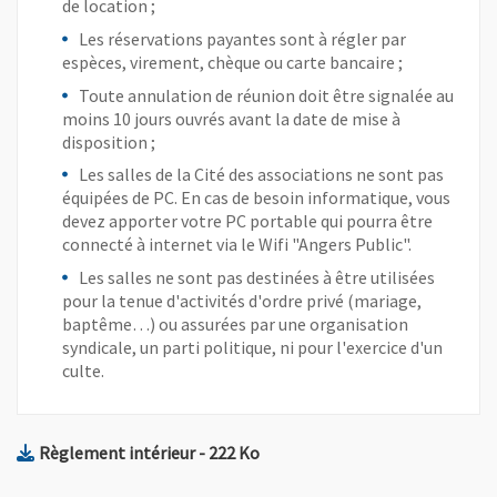
de location ;
Les réservations payantes sont à régler par
espèces, virement, chèque ou carte bancaire ;
, Ouvre une nouvelle fenêtre
Capacité : 20 personnes
Toute annulation de réunion doit être signalée au
moins 10 jours ouvrés avant la date de mise à
Vue agrandie de l'image
disposition ;
Les salles de la Cité des associations ne sont pas
équipées de PC. En cas de besoin informatique, vous
devez apporter votre PC portable qui pourra être
connecté à internet via le Wifi "Angers Public".
, Ouvre une nouvelle fenêtre
Capacité : 28 personnes
Les salles ne sont pas destinées à être utilisées
pour la tenue d'activités d'ordre privé (mariage,
baptême…) ou assurées par une organisation
Vue agrandie de l'image
syndicale, un parti politique, ni pour l'exercice d'un
culte.
, Fichier au format Pdf
, Ouvre une nouvelle fenêtre
Règlement intérieur
- 222 Ko