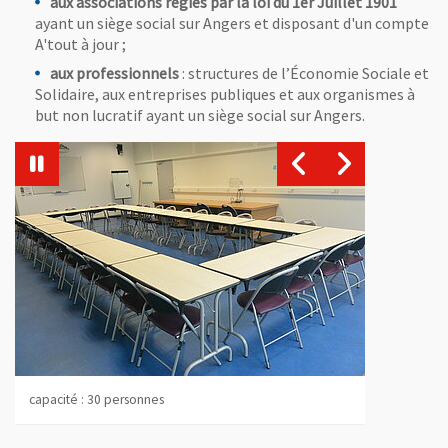
aux associations régies par la loi du 1er Juillet 1901
ayant un siège social sur Angers et disposant d'un compte
A'tout à jour ;
aux professionnels
: structures de l’Économie Sociale et
Solidaire, aux entreprises publiques et aux organismes à
but non lucratif ayant un siège social sur Angers.
Vue agrandie de l'image
Vue agrandie de l'image
Vue agrandie
, Ouvre une nouvelle fenêtre
capacité : 24 personnes
Vue agrandie de l'image
, Ouvre une nouvelle fenêtre
, Ouvre une 
capacité : 30 personnes
Capacité : 