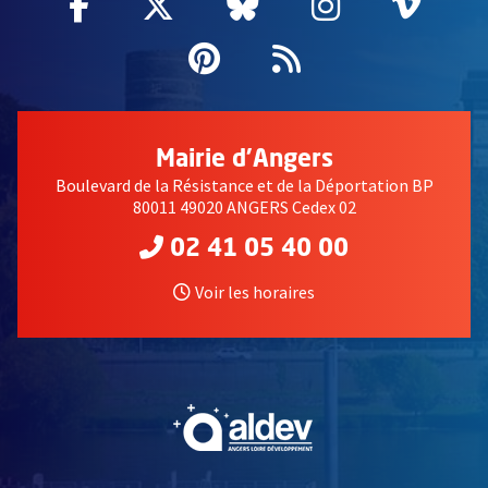
Facebook
, Ouvre une nouvelle fenêtre
Twitter
, Ouvre une nouvelle fe
Bluesky
, Ouvre une nouv
Instagram
, Ouvre un
Vime
, Ouv
Pinterest
, Ouvre une nouvell
Flux RSS
Mairie d'Angers
Boulevard de la Résistance et de la Déportation BP
80011 49020 ANGERS Cedex 02
02 41 05 40 00
Voir les horaires
, Ouvre une nouvelle fe