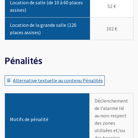
Location de salle (de 10 à 60 places
52 €
assises)
Location de la grande salle (120
102 €
places assises)
Pénalités
Alternative textuelle au contenu Pénalités
Motifs de pénalité
, Ouvre une nouvelle fenêtre
Si nécessaire un lien vers une alternative textuelle est disponi
Déclenchement de l’alarme lié au non-respect
Déclenchement
des zones utilisées et/ou des horaires
de l’alarme lié
au non-respect
Motifs de pénalité
Perte des clés
des zones
utilisées et/ou
Dégradation de mobilier et/ou de matériel audiovisuel
des horaires