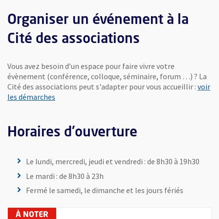
, Ouvre une nouvelle fenêtre
Le Ponton - Capacité : 35 personnes
Organiser un événement à la
Vue agrandie de l'image
Cité des associations
Vous avez besoin d’un espace pour faire vivre votre
évènement (conférence, colloque, séminaire, forum …) ? La
Cité des associations peut s'adapter pour vous accueillir :
voir
, Ouvre une nouvelle fenêtre
les démarches
Hall de la Cité des associations
Vue agrandie de l'image
Horaires d'ouverture
Le lundi, mercredi, jeudi et vendredi : de 8h30 à 19h30
Le mardi : de 8h30 à 23h
, Ouvre une nouvelle fenêtre
Capacité : 60 personnes
Fermé le samedi, le dimanche et les jours fériés
Vue agrandie de l'image