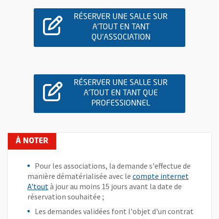
, Ouvre une nouvelle fenêtre
Salle 5 - capacité : 12 personnes
RÉSERVER UNE SALLE SUR
A'TOUT EN TANT
Vue agrandie de l'image
QU'ASSOCIATION
, OUVRE UNE NOUVELLE FENÊ
RÉSERVER UNE SALLE SUR
, Ouvre une nouvelle fenêtre
capacité : 30 personnes
A'TOUT EN TANT QUE
PROFESSIONNEL
, OUVRE UNE NOUVELLE FENÊ
Vue agrandie de l'image
Pour les associations, la demande s'effectue de
, Ouvre une nouvelle fenêtre
Capacité : 19 personnes
manière dématérialisée avec le
compte internet
, Ouvre une nouvelle fenêtre
A'tout
à jour au moins 15 jours avant la date de
réservation souhaitée ;
Vue agrandie de l'image
Les demandes validées font l'objet d'un contrat