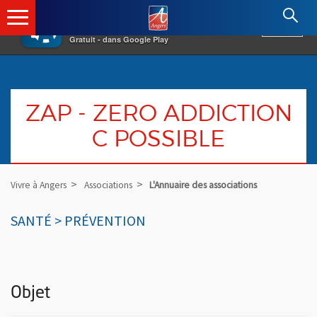
×
Angers.fr : Retour à l'accueil
AF
Vivre à Angers
VOIR
Ville d'Angers
Gratuit - dans Google Play
ZAP - ZERO ADDICTION
C POSSIBLE
Vivre à Angers
Associations
L'Annuaire des associations
SANTÉ > PRÉVENTION
Objet