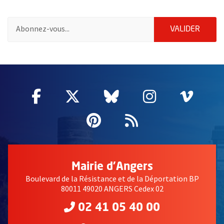
Pour vous inscrire à la lettre d'information de la ville d'Angers
ENVOY
VALIDER
58927
Facebook
, Ouvre une nouvelle fenêtre
Twitter
, Ouvre une nouvelle fe
Bluesky
, Ouvre une nouv
Instagram
, Ouvre un
Vime
, Ouv
Pinterest
, Ouvre une nouvell
Flux RSS
Mairie d'Angers
Boulevard de la Résistance et de la Déportation BP
80011 49020 ANGERS Cedex 02
02 41 05 40 00