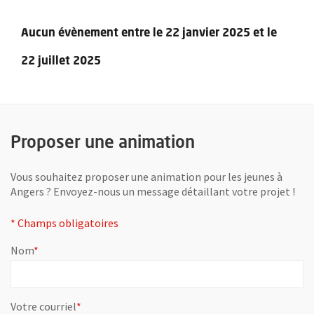
Aucun évènement entre le 22 janvier 2025 et le
22 juillet 2025
Retour au formulaire de recherche des évènements
Proposer une animation
Vous souhaitez proposer une animation pour les jeunes à
Angers ? Envoyez-nous un message détaillant votre projet !
* Champs obligatoires
Pour des raisons de sécurité, ce formulaire contient un défi visu
, champ obligatoire
Nom
*
, champ obligatoire
Votre courriel
*