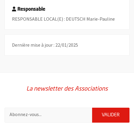
Responsable
RESPONSABLE LOCAL(E) : DEUTSCH Marie-Pauline
Dernière mise à jour : 22/01/2025
La newsletter des Associations
Pour vous inscrire à la lettre d'information des associations de 
ENVOY
VALIDER
51985