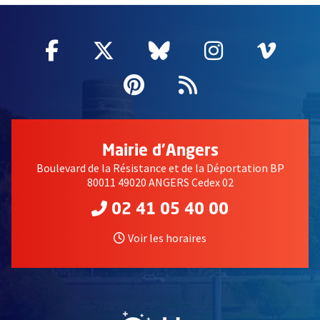
Facebook
, Ouvre une nouvelle fenêtre
Twitter
, Ouvre une nouvelle fe
Bluesky
, Ouvre une nouv
Instagram
, Ouvre un
Vime
, Ouv
Pinterest
, Ouvre une nouvell
Flux RSS
Mairie d'Angers
Boulevard de la Résistance et de la Déportation BP
80011 49020 ANGERS Cedex 02
02 41 05 40 00
Voir les horaires
, Ouvre une nouvelle fe