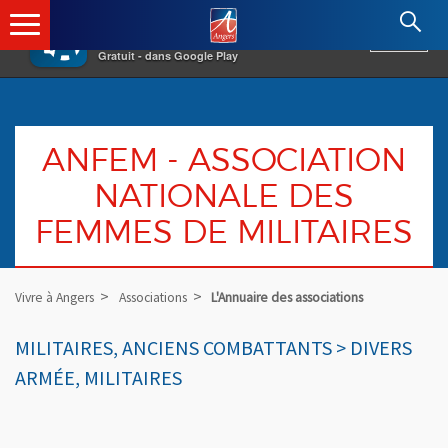
×
Angers.fr : Retour à l'accueil
AF
Vivre à Angers
VOIR
Ville d'Angers
Gratuit - dans Google Play
ANFEM - ASSOCIATION
NATIONALE DES
FEMMES DE MILITAIRES
Vivre à Angers
Associations
L'Annuaire des associations
MILITAIRES, ANCIENS COMBATTANTS > DIVERS
ARMÉE, MILITAIRES