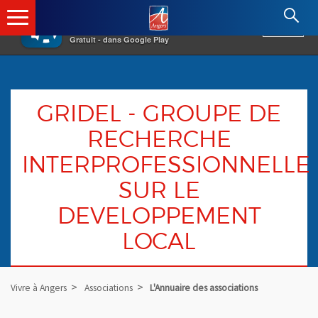
×
Angers.fr : Retour à l'accueil
AF
Vivre à Angers
VOIR
Ville d'Angers
Gratuit - dans Google Play
GRIDEL - GROUPE DE
RECHERCHE
INTERPROFESSIONNELLE
SUR LE
DEVELOPPEMENT
LOCAL
Vivre à Angers
Associations
L'Annuaire des associations