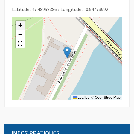
Latitude : 47.48958386 / Longitude : -0.54773992
+
−
Leaflet
|
©
OpenStreetMap
INFOS PRATIQUES