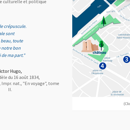
e culturelle et politique
 le crépuscule.
ale sont
s beau, toute
ue notre bon
i de ma part.”
ictor Hugo,
dèle du 16 août 1834,
Impr. nat., "En voyage", tome
II.
, Ouvre une nouvelle fenêtre
(Cli