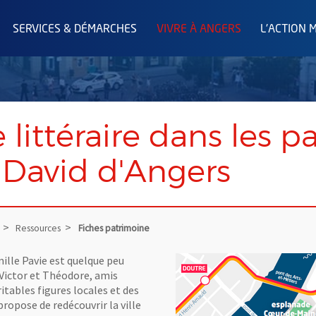
SERVICES & DÉMARCHES
VIVRE À ANGERS
L'ACTION 
ittéraire dans les pa
 David d'Angers
Ressources
Fiches patrimoine
mille Pavie est quelque peu
Vue agrandie de l'image
 Victor et Théodore, amis
ritables figures locales et des
opose de redécouvrir la ville