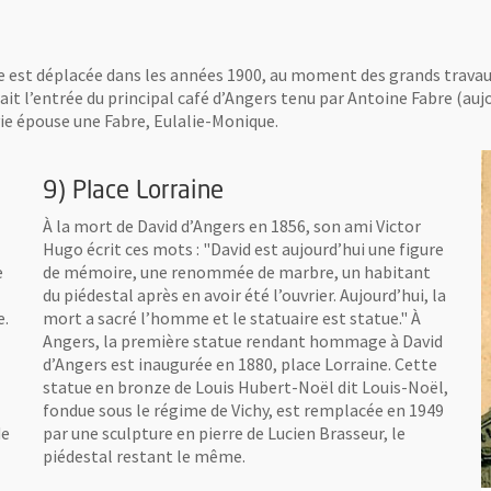
de est déplacée dans les années 1900, au moment des grands travau
ituait l’entrée du principal café d’Angers tenu par Antoine Fabre (au
ie épouse une Fabre, Eulalie-Monique.
9) Place Lorraine
À la mort de David d’Angers en 1856, son ami Victor
Hugo écrit ces mots : "David est aujourd’hui une figure
e
de mémoire, une renommée de marbre, un habitant
du piédestal après en avoir été l’ouvrier. Aujourd’hui, la
e.
mort a sacré l’homme et le statuaire est statue." À
Angers, la première statue rendant hommage à David
d’Angers est inaugurée en 1880, place Lorraine. Cette
statue en bronze de Louis Hubert-Noël dit Louis-Noël,
fondue sous le régime de Vichy, est remplacée en 1949
de
par une sculpture en pierre de Lucien Brasseur, le
piédestal restant le même.