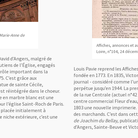
/Marie-Anne de
Affiches, annonces et a
Loire, n°104, 24 décem
David d’Angers, malgré de
utiens de l’Église, engagés
Louis Pavie reprend les Affiche
n rôle important dans la
fondée en 1773. En 1835, Victor
5. C’est grâce aux
journal - considéré comme l’un
atue de sainte Cécile,
perpétue jusqu’en 1944. La prem
t réintégrée dans le choeur.
de la rue Centrale (actuel n°42
re en marbre blanc est une
centre commercial Fleur d’eau,
ur l’église Saint-Roch de Paris.
1803 une nouvelle imprimerie. 
, placée initialement à
des marchands. C’est dans cett
e niche extérieure, c’est une
de Joachim du Bellay
, publica
d’Angers, Sainte-Beuve et Victo