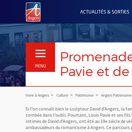
Angers.fr : Retour à l'accueil
ACTUALITÉS & SORTIES
Promenade l
OUVRIR LE MENU
Pavie et de
MENU
Vivre à Angers
Culture
Patrimoine
Angers Patrimoine
Si l’on connaît bien le sculpteur David d’Angers, la fa
tombée dans l’oubli. Pourtant, Louis Pavie et ses fils
intimes de David d’Angers, ont été au 19e siècle de vé
ambassadeurs du romantisme à Angers. Ce parcours pr