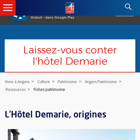
×
Angers.fr : Retour à l'accueil
AF
Vivre à Angers
VOIR
Ville d'Angers
Gratuit - dans Google Play
Laissez-vous conter
l'hôtel Demarie
Vivre à Angers
Culture
Patrimoine
Angers Patrimoine
Ressources
Fiches patrimoine
L'Hôtel Demarie, origines