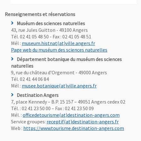
Renseignements et réservations
Muséum des sciences naturelles
43, rue Jules Guitton - 49100 Angers
Tél. 02 41 05 48 50 - Fax : 02 41 05 48 51
, Ouvre une nouvelle 
Mél :
museum.histnat(at)ville.angers.fr
, Ouvre une nou
Page web du muséum des sciences naturelles
Département botanique du muséum des sciences
naturelles
9, rue du château d’Orgemont - 49000 Angers
Tél. 02 41 44 06 84
, Ouvre une nouvelle
Mél :
musee.botanique(at)ville.angers.fr
Destination Angers
7, place Kennedy – B.P. 15 157 – 49051 Angers cedex 02
Tél. : 02 41 23 50 00 – Fax : 02 41 23 50 09
, Ouvre un
Mél. :
officedetourisme(at)destination-angers.com
, Ouvre un
Service groupes:
receptif(at)destination-angers.fr
, Ouvre 
Web :
https://www.tourisme.destination-angers.com