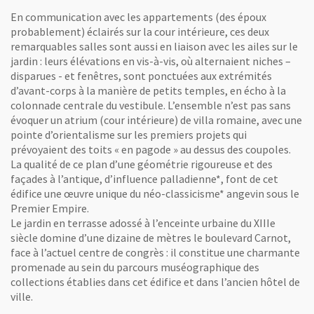
En communication avec les appartements (des époux
probablement) éclairés sur la cour intérieure, ces deux
remarquables salles sont aussi en liaison avec les ailes sur le
jardin : leurs élévations en vis-à-vis, où alternaient niches –
disparues - et fenêtres, sont ponctuées aux extrémités
d’avant-corps à la manière de petits temples, en écho à la
colonnade centrale du vestibule. L’ensemble n’est pas sans
évoquer un atrium (cour intérieure) de villa romaine, avec une
pointe d’orientalisme sur les premiers projets qui
prévoyaient des toits « en pagode » au dessus des coupoles.
La qualité de ce plan d’une géométrie rigoureuse et des
façades à l’antique, d’influence palladienne*, font de cet
édifice une œuvre unique du néo-classicisme* angevin sous le
Premier Empire.
Le jardin en terrasse adossé à l’enceinte urbaine du XIIIe
siècle domine d’une dizaine de mètres le boulevard Carnot,
face à l’actuel centre de congrès : il constitue une charmante
promenade au sein du parcours muséographique des
collections établies dans cet édifice et dans l’ancien hôtel de
ville.