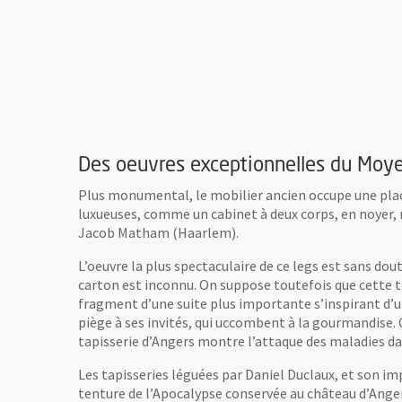
Coupe, vers 1500, Ecole véniti
peints sur cuivre. © Cliché Pierr
Musées d’Angers.
vre une nouvelle fenêtre
Vue de la salle Renaissance
© Cliché Pierre David,
Musées d’Angers.
andie de l'image
Des oeuvres exceptionnelles du Moy
Plus monumental, le mobilier ancien occupe une plac
luxueuses, comme un cabinet à deux corps, en noyer, r
Jacob Matham (Haarlem).
L’oeuvre la plus spectaculaire de ce legs est sans dou
carton est inconnu. On suppose toutefois que cette te
fragment d’une suite plus importante s’inspirant d’
piège à ses invités, qui uccombent à la gourmandise. C
tapisserie d’Angers montre l’attaque des maladies dan
Les tapisseries léguées par Daniel Duclaux, et son im
tenture de l’Apocalypse conservée au château d’Anger