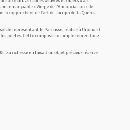
ar son mari. Certaines oeuvres et objets d’art
une remarquable « Vierge de l’Annonciation » de
no la rapprochent de l’art de Jacopo della Quercia.
siècle représentant le Parnasse, réalisé à Urbino et
et les poètes. Cette composition ample reprend une
Sa richesse en faisait un objet précieux réservé
 de l'image
Vue agrandie de l'image
, Ouvre une nouvelle fenêtre