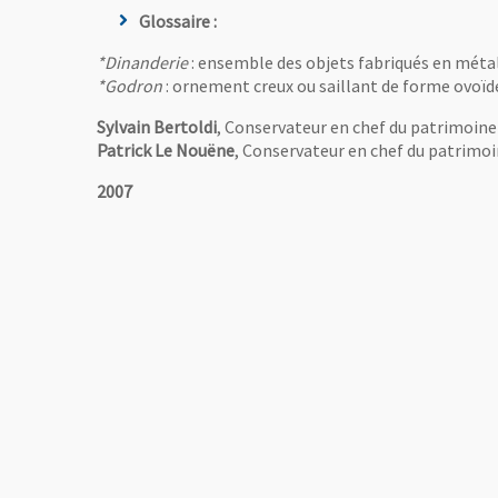
 une nouvelle fenêtre
 la salle Renaissance © Cliché Pierre David, Musées d’Angers.
Glossaire :
*Dinanderie
: ensemble des objets fabriqués en métal
andie de l'image
*Godron
: ornement creux ou saillant de forme ovoïde,
Sylvain Bertoldi
, Conservateur en chef du patrimoine
Patrick Le Nouëne
, Conservateur en chef du patrimoi
2007
 une nouvelle fenêtre
 vers 1500, Ecole vénitienne, émaux peints sur cuivre. © Cliché Pierre David, 
andie de l'image