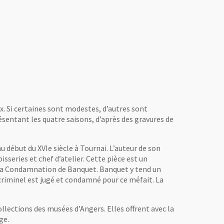
Coupe, vers 1500, Ecole vénitienne, éma
peints sur cuivre. © Cliché Pierre David,
Musées d’Angers.
nouvelle fenêtre
de la salle Renaissance
iché Pierre David,
es d’Angers.
. Si certaines sont modestes, d’autres sont
ésentant les quatre saisons, d’après des gravures de
u début du XVIe siècle à Tournai. L’auteur de son
series et chef d’atelier. Cette pièce est un
, La Condamnation de Banquet. Banquet y tend un
 criminel est jugé et condamné pour ce méfait. La
llections des musées d’Angers. Elles offrent avec la
ge.