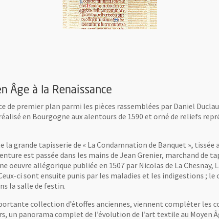
enne, émaux
e David,
, Ouvre une nouvelle fenêtre
, Ouvre une 
Vue 
© Cl
Musé
en Âge à la Renaissance
e de premier plan parmi les pièces rassemblées par Daniel Duclaux
éalisé en Bourgogne aux alentours de 1590 et orné de reliefs repr
te la grande tapisserie de « La Condamnation de Banquet », tissée a
nture est passée dans les mains de Jean Grenier, marchand de tapis
une oeuvre allégorique publiée en 1507 par Nicolas de La Chesnay
eux-ci sont ensuite punis par les maladies et les indigestions ; le
s la salle de festin.
portante collection d’étoffes anciennes, viennent compléter les co
s, un panorama complet de l’évolution de l’art textile au Moyen Â