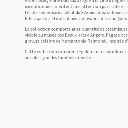
A son décès, Marie Duclaux a légué à la Ville d’Angers
exceptionnels, méritent une attention particulière. 
l’école siennoise du début du XVe siècle. Sa silhouett
Elle a parfois été attribuée à Giovanni di Turino (vers
La collection comporte aussi quantité de céramiques i
visible au musée des Beaux-arts d’Angers. Pégase occ
gravure célèbre de Marcantonio Raimondi, inspirée d
Cette collection comprend également de nombreux éma
aux plus grandes familles princières.
agrandie de l'image
Vue agrandie de l'image
, Ouvre une nouvelle fenêtre