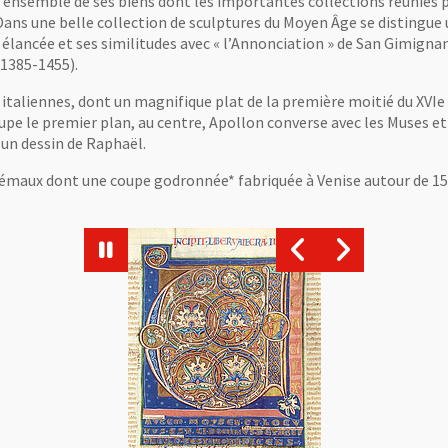
 l’ensemble de ses biens dont les importantes collections réunies p
Dans une belle collection de sculptures du Moyen Âge se distingue 
e élancée et ses similitudes avec « l’Annonciation » de San Gimigna
 1385-1455).
taliennes, dont un magnifique plat de la première moitié du XVIe 
upe le premier plan, au centre, Apollon converse avec les Muses 
’un dessin de Raphaël.
ux dont une coupe godronnée* fabriquée à Venise autour de 1500. 
Vue agrandie de l'image
Vue agrandie