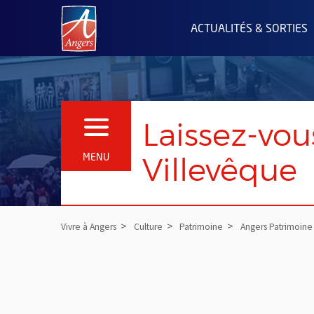
Angers.fr : Retour à l'accueil
ACTUALITÉS & SORTIES
Laissez-vo
OUVRIR LE MENU
Villevêque
MENU
Vivre à Angers
Culture
Patrimoine
Angers Patrimoine