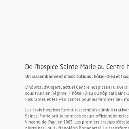
De l’hospice Sainte-Marie au Centre h
Un rassemblement d’institutions : hôtel-Dieu et hos
L’hôpital d’Angers, actuel Centre hospitalier universit
sous l’Ancien Régime : l’hôtel-Dieu ou hôpital Saint-Je
Incurables et les Pénitentes pour les femmes de « mau
Les trois hospices furent rassemblés administrativeme
Sainte-Marie prit le nom des soeurs officiant dans le
Vincent-de-Paul en 1865. Les premiers travaux s’étalè
pierre par Louis- Napoléon Bonaparte). Le transfert d