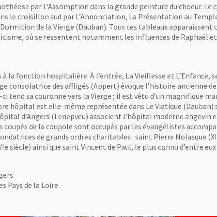
 apothéose par L'Assomption dans la grande peinture du choeur. Le 
ans le croisillon sud par L’Annonciation, La Présentation au Templ
La Dormition de la Vierge (Dauban). Tous ces tableaux apparaissen
sicisme, où se ressentent notamment les influences de Raphaël et 
 à la fonction hospitalière. À l’entrée, La Vieillesse et L’Enfance, 
ge consolatrice des affligés (Appert) évoque l’histoire ancienne de 
ui-ci tend sa couronne vers la Vierge ; il est vêtu d’un magnifique
bre hôpital est elle-même représentée dans Le Viatique (Dauban) su
’hôpital d’Angers (Lenepveu) associent l’hôpital moderne angevin 
s pans coupés de la coupole sont occupés par les évangélistes accom
ondatrices de grands ordres charitables : saint Pierre Nolasque (XII
 siècle) ainsi que saint Vincent de Paul, le plus connu d’entre eux q
gers
es Pays de la Loire