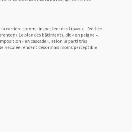
a carrière comme inspecteur des travaux : l’édifice
arenton). Le plan des bâtiments, dit « en peigne »,
position « en cascade », selon le parti très
r de Reculée rendent désormais moins perceptible