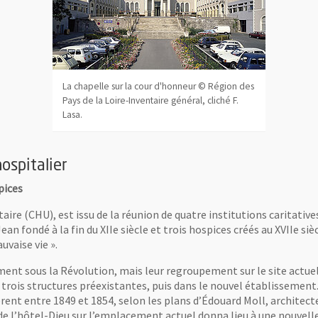
La chapelle sur la cour d'honneur © Région des
Pays de la Loire-Inventaire général, cliché F.
Lasa.
ospitalier
pices
aire (CHU), est issu de la réunion de quatre institutions caritatives
an fondé à la fin du XIIe siècle et trois hospices créés au XVIIe si
vaise vie ».
nt sous la Révolution, mais leur regroupement sur le site actuel 
s trois structures préexistantes, puis dans le nouvel établissement
rent entre 1849 et 1854, selon les plans d’Édouard Moll, architect
e l’hôtel-Dieu sur l’emplacement actuel donna lieu à une nouvelle 