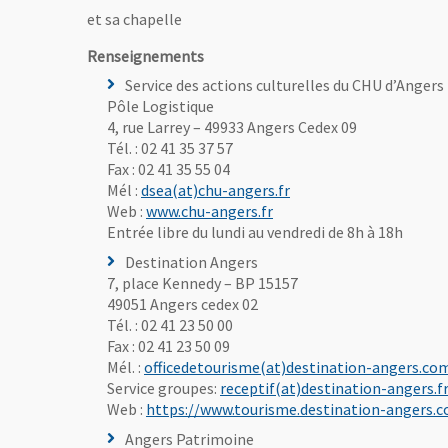
et sa chapelle
Renseignements
Service des actions culturelles du CHU d’Angers
Pôle Logistique
4, rue Larrey – 49933 Angers Cedex 09
Tél. : 02 41 35 37 57
Fax : 02 41 35 55 04
, Ouvre une nouvelle fe
Mél :
dsea(at)chu-angers.fr
, Ouvre une nouvelle fenê
Web :
www.chu-angers.fr
Entrée libre du lundi au vendredi de 8h à 18h
 fenêtre
 la peinture du choeur : l’Assomption (Lenepveu) © Région des Pays de la Loire-
Destination Angers
7, place Kennedy – BP 15157
mage
49051 Angers cedex 02
Tél. : 02 41 23 50 00
Fax : 02 41 23 50 09
Mél. :
officedetourisme(at)destination-angers.co
Service groupes:
receptif(at)destination-angers.f
Web :
https://www.tourisme.destination-angers.
Angers Patrimoine