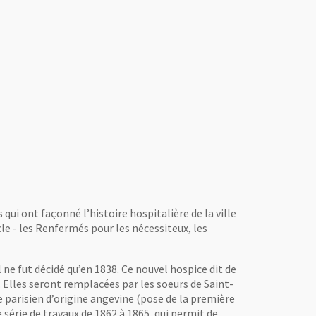
 qui ont façonné l’histoire hospitalière de la ville
ècle - les Renfermés pour les nécessiteux, les
ne fut décidé qu’en 1838. Ce nouvel hospice dit de
. Elles seront remplacées par les soeurs de Saint-
e parisien d’origine angevine (pose de la première
série de travaux de 1862 à 1865, qui permit de