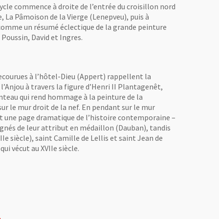
cycle commence à droite de l’entrée du croisillon nord
e, La Pâmoison de la Vierge (Lenepveu), puis à
t comme un résumé éclectique de la grande peinture
Poussin, David et Ingres.
secourues à l’hôtel-Dieu (Appert) rappellent la
l’Anjou à travers la figure d’Henri II Plantagenêt,
 manteau qui rend hommage à la peinture de la
r le mur droit de la nef. En pendant sur le mur
et une page dramatique de l’histoire contemporaine –
pagnés de leur attribut en médaillon (Dauban), tandis
Ie siècle), saint Camille de Lellis et saint Jean de
ui vécut au XVIIe siècle.